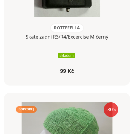
ROTTEFELLA
Skate zadní R3/R4/Excercise M černý
skladem
99 Kč
-80
%
DOPRODEJ