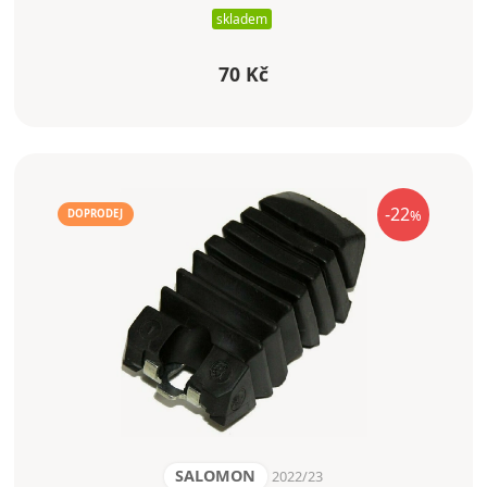
skladem
70 Kč
-22
%
DOPRODEJ
SALOMON
2022/23