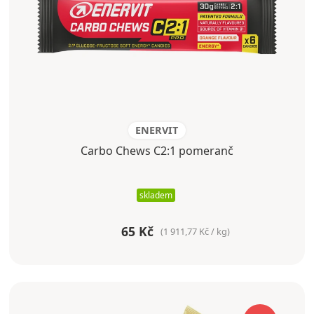
ENERVIT
Carbo Chews C2:1 pomeranč
skladem
65 Kč
(1 911,77 Kč / kg)