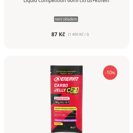
Liquid Competition 60ml citrus+kofein
není skladem
87 Kč
(1 450 Kč / l)
-10
%