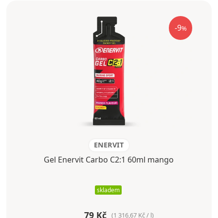
-9
%
ENERVIT
Gel Enervit Carbo C2:1 60ml mango
skladem
79 Kč
(1 316,67 Kč / l)