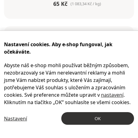
65 Kč
(1 083,34 Kč / kg)
-10
%
Nastavení cookies. Aby e-shop fungoval, jak
očekáváte.
Abyste náš e-shop mohli používat běžným způsobem,
nezobrazovaly se Vám nerelevantní reklamy a mohli
jsme Vám nabízet produkty, které Vás zajímají,
potřebujeme Váš souhlas s uložením a zpracováním
cookies. Své preference můžete upravit v
nastavení
.
Kliknutím na tlačítko „OK
” souhlasíte se všemi cookies.
ENERVIT
Nastavení
OK
Performance Bar 30+30g kakao