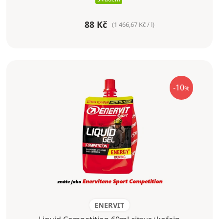
88 Kč
(1 466,67 Kč / l)
-10
%
ENERVIT