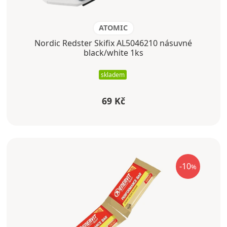
ATOMIC
Nordic Redster Skifix AL5046210 násuvné
black/white 1ks
skladem
69 Kč
-10
%