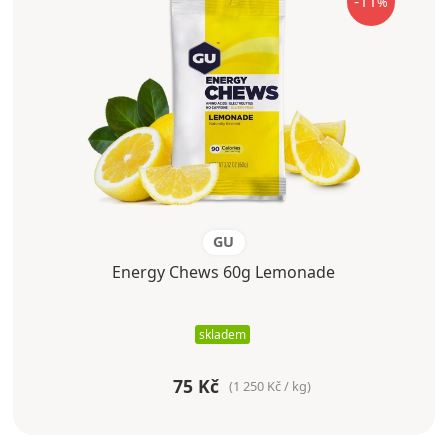
-11
%
GU
Energy Chews 60g Lemonade
skladem
75 Kč
(1 250 Kč / kg)