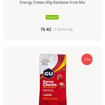
Energy Chews 60g Rainbow Fruit Mix
skladem
75 Kč
(1 250 Kč / kg)
-11
%