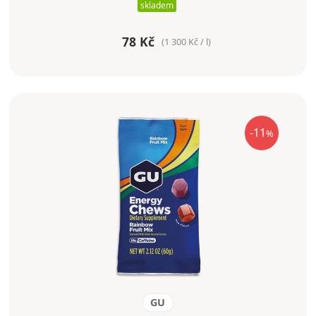
skladem
78 Kč
(1 300 Kč / l)
-11
%
GU