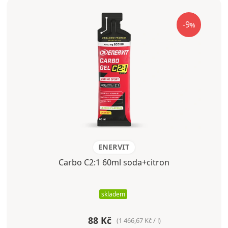
-9
%
ENERVIT
Carbo C2:1 60ml soda+citron
skladem
88 Kč
(1 466,67 Kč / l)