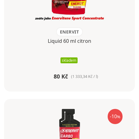
ENERVIT
Liquid 60 ml citron
skladem
80 Kč
(1 333,34 Kč / l)
-10
%