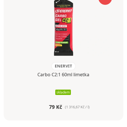
ENERVIT
Carbo C2:1 60ml limetka
skladem
79 Kč
(1 316,67 Kč / l)