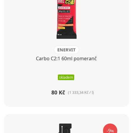
ENERVIT
Carbo C2:1 60ml pomeranč
skladem
80 Kč
(1 333,34 Kč / l)
-9
%