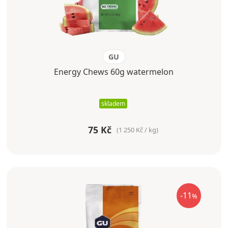
GU
Energy Chews 60g watermelon
skladem
75 Kč
(1 250 Kč / kg)
-11
%