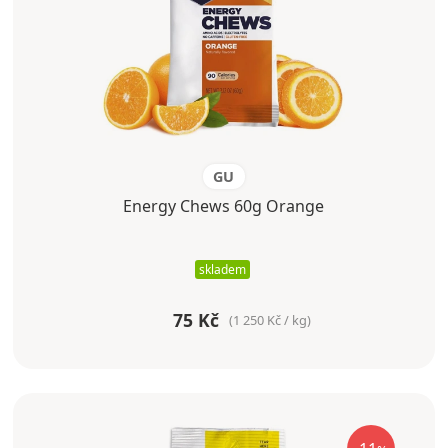
GU
Energy Chews 60g Orange
skladem
75 Kč
(1 250 Kč / kg)