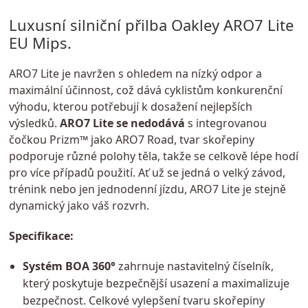
Luxusní silniční přilba Oakley ARO7 Lite
EU Mips.
ARO7 Lite je navržen s ohledem na nízký odpor a
maximální účinnost, což dává cyklistům konkurenční
výhodu, kterou potřebují k dosažení nejlepších
výsledků.
ARO7 Lite se nedodává
s integrovanou
čočkou Prizm™ jako ARO7 Road, tvar skořepiny
podporuje různé polohy těla, takže se celkově lépe hodí
pro více případů použití. Ať už se jedná o velký závod,
trénink nebo jen jednodenní jízdu, ARO7 Lite je stejně
dynamický jako váš rozvrh.
Specifikace:
Systém BOA 360°
zahrnuje nastavitelný číselník,
který poskytuje bezpečnější usazení a maximalizuje
bezpečnost. Celkové vylepšení tvaru skořepiny