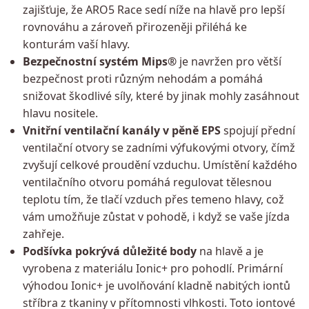
zajišťuje, že ARO5 Race sedí níže na hlavě pro lepší
rovnováhu a zároveň přirozeněji přiléhá ke
konturám vaší hlavy.
Bezpečnostní systém Mips®
je navržen pro větší
bezpečnost proti různým nehodám a pomáhá
snižovat škodlivé síly, které by jinak mohly zasáhnout
hlavu nositele.
Vnitřní ventilační kanály v pěně EPS
spojují přední
ventilační otvory se zadními výfukovými otvory, čímž
zvyšují celkové proudění vzduchu. Umístění každého
ventilačního otvoru pomáhá regulovat tělesnou
teplotu tím, že tlačí vzduch přes temeno hlavy, což
vám umožňuje zůstat v pohodě, i když se vaše jízda
zahřeje.
Podšívka pokrývá důležité body
na hlavě a je
vyrobena z materiálu Ionic+ pro pohodlí. Primární
výhodou Ionic+ je uvolňování kladně nabitých iontů
stříbra z tkaniny v přítomnosti vlhkosti. Toto iontové