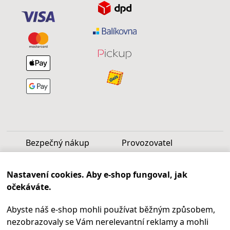
Bezpečný nákup
Provozovatel
Luděk Vašek
Nastavení cookies. Aby e-shop fungoval, jak
IČ: 40099997
očekáváte.
DIČ: CZ6809060346
Abyste náš e-shop mohli používat běžným způsobem,
Infolinka
nezobrazovaly se Vám nerelevantní reklamy a mohli
Po - Pá 9.00 - 17.00