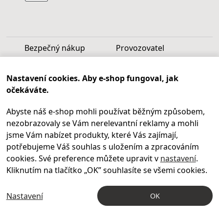
Bezpečný nákup
Provozovatel
Luděk Vašek
Nastavení cookies. Aby e-shop fungoval, jak
IČ: 40099997
očekáváte.
DIČ: CZ6809060346
Abyste náš e-shop mohli používat běžným způsobem,
Infolinka
nezobrazovaly se Vám nerelevantní reklamy a mohli
Po - Pá 9.00 - 17.00
jsme Vám nabízet produkty, které Vás zajímají,
+420
469 621 252
potřebujeme Váš souhlas s uložením a zpracováním
Kontakty
cookies. Své preference můžete upravit v
nastavení
.
Kariéra
Kliknutím na tlačítko „OK
” souhlasíte se všemi cookies.
Nastavení
OK
© 2004 – 2026