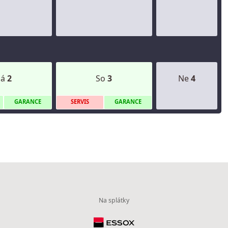
Pá
2
So
3
Ne
4
G
ARANCE
S
ERVIS
G
ARANCE
Na splátky