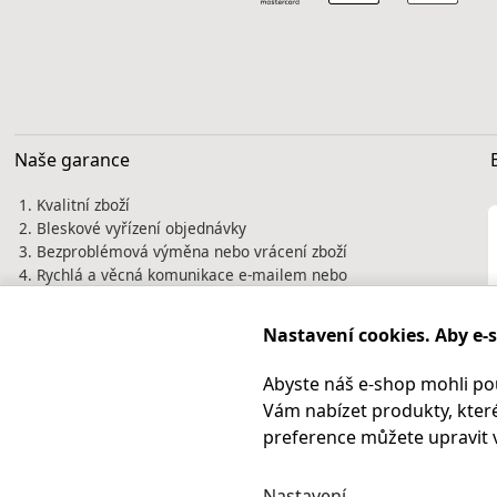
Naše garance
Kvalitní zboží
Bleskové vyřízení objednávky
Bezproblémová výměna nebo vrácení zboží
Rychlá a věcná komunikace e-mailem nebo
telefonicky
Tisíce spokojených zákazníků jsou naší
Nastavení cookies. Aby e-
nejlepší vizitkou. Prověřte si nás před
nákupem na
Heureka.cz
Abyste náš e-shop mohli po
Vám nabízet produkty, které
preference můžete upravit 
Nastavení