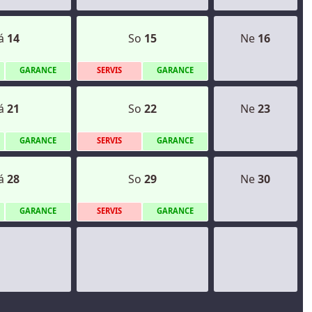
á
14
So
15
Ne
16
G
ARANCE
S
ERVIS
G
ARANCE
á
21
So
22
Ne
23
G
ARANCE
S
ERVIS
G
ARANCE
á
28
So
29
Ne
30
G
ARANCE
S
ERVIS
G
ARANCE