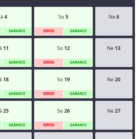
Pá
4
So
5
Ne
6
G
ARANCE
S
ERVIS
G
ARANCE
á
11
So
12
Ne
13
G
ARANCE
S
ERVIS
G
ARANCE
á
18
So
19
Ne
20
G
ARANCE
S
ERVIS
G
ARANCE
á
25
So
26
Ne
27
G
ARANCE
S
ERVIS
G
ARANCE