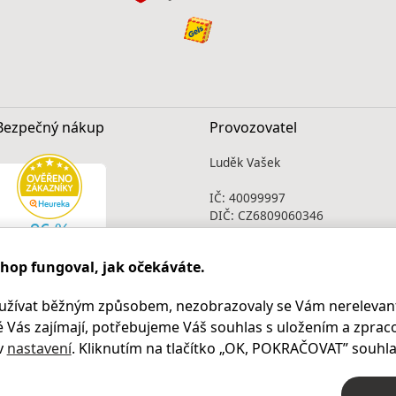
Bezpečný nákup
Provozovatel
Luděk Vašek
IČ: 40099997
DIČ: CZ6809060346
Infolinka
shop fungoval, jak očekáváte.
Po - Pá 9.00 - 17.00
+420
469 621 252
užívat běžným způsobem, nezobrazovaly se Vám nerelevant
Kontakty
 Vás zajímají, potřebujeme Váš souhlas s uložením a zprac
Kariéra
v
nastavení
. Kliknutím na tlačítko „OK
, POKRAČOVAT
” souhla
© 2004 – 2026