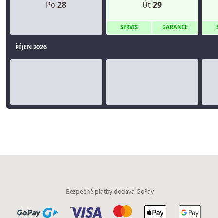
Po
28
Út
29
S
ERVIS
G
ARANCE
ŘÍJEN 2026
Bezpečné platby dodává GoPay