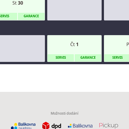
St
30
S
ERVIS
G
ARANCE
Čt
1
S
ERVIS
G
ARANCE
S
ERVIS
Možnosti dodání