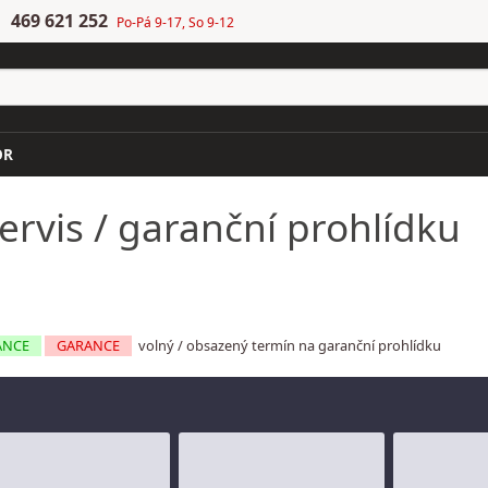
469 621 252
Po-Pá 9-17, So 9-12
OR
rvis / garanční prohlídku
ANCE
GARANCE
volný / obsazený termín na garanční prohlídku