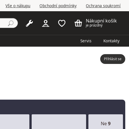
Vše o nákupu
Obchodní podmínky
Ochrana soukromí
Nákupní košík
je prázdný
Servis
Kontakty
Přihlásit se
Ne
9