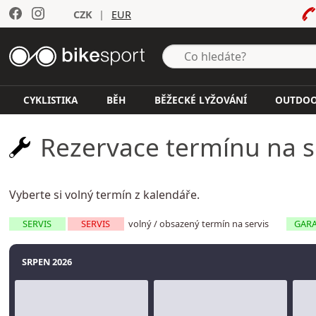
CZK
|
EUR
CYKLISTIKA
BĚH
BĚŽECKÉ LYŽOVÁNÍ
OUTDO
Rezervace termínu na se
Vyberte si volný termín z kalendáře.
SERVIS
SERVIS
volný / obsazený termín na servis
GAR
SRPEN 2026