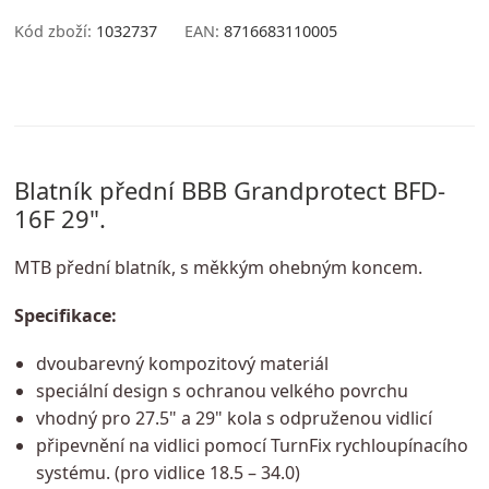
Kód zboží:
1032737
EAN:
8716683110005
Blatník přední BBB Grandprotect BFD-
16F 29".
MTB přední blatník, s měkkým ohebným koncem.
Specifikace:
dvoubarevný kompozitový materiál
speciální design s ochranou velkého povrchu
vhodný pro 27.5" a 29" kola s odpruženou vidlicí
připevnění na vidlici pomocí TurnFix rychloupínacího
systému. (pro vidlice 18.5 – 34.0)