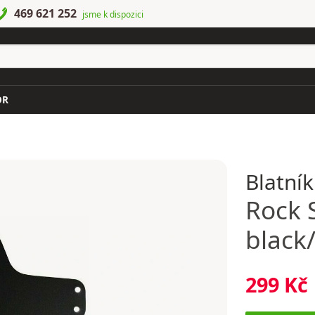
469 621 252
jsme k dispozici
OR
Blatník
Rock 
black
299 Kč