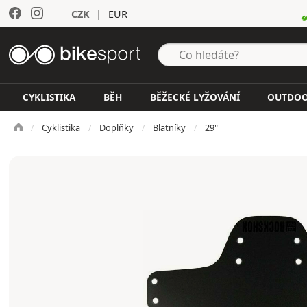
CZK
|
EUR
CYKLISTIKA
BĚH
BĚŽECKÉ LYŽOVÁNÍ
OUTDO
Cyklistika
Doplňky
Blatníky
29"