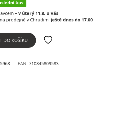
oslední kus
ravcem –
v úterý 11.8. u Vás
na prodejně v Chrudimi
ještě dnes do 17.00
T DO KOŠÍKU
5968
EAN:
710845809583