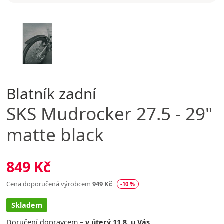
Blatník zadní
SKS
Mudrocker 27.5 - 29"
matte black
849 Kč
Cena doporučená výrobcem
949 Kč
-10 %
Skladem
Doručení dopravcem –
v úterý 11.8. u Vás