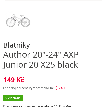
Blatníky
Author
20"-24" AXP
Junior 20 X25 black
149 Kč
Cena doporučená výrobcem
160 Kč
-6 %
Skladem
Doručení dopravcem –
v úterý 11.8. u Vás