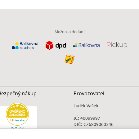
Možnosti dodání
Bezpečný nákup
Provozovatel
Luděk Vašek
IČ: 40099997
DIČ: CZ6809060346
Infolinka