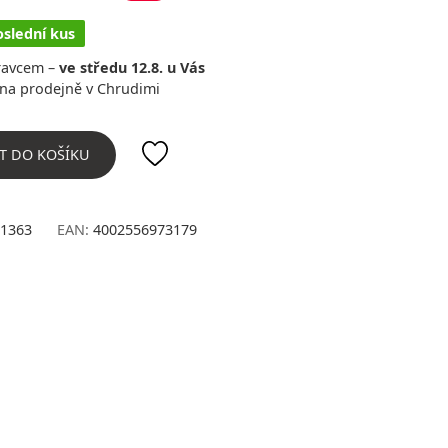
oslední kus
ravcem –
ve středu 12.8. u Vás
na prodejně v Chrudimi
T DO KOŠÍKU
1363
EAN:
4002556973179