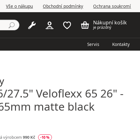
Vše o nákupu
Obchodní podmínky
Ochrana soukromí
Nákupní košík
je prázdný
Servis
Kontakty
y
/27.5" Veloflexx 65 26" -
 65mm matte black
ná výrobcem
990 Kč
-10 %