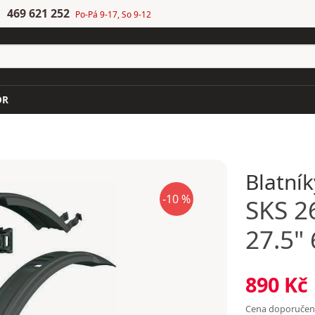
469 621 252
Po-Pá 9-17, So 9-12
OR
Blatník
-10 %
SKS
26
27.5"
890 Kč
Cena doporuče