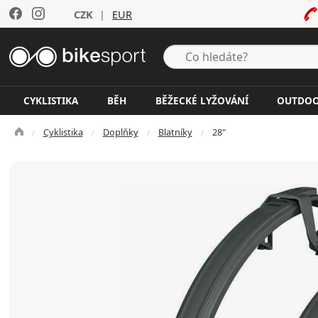
CZK
|
EUR
CYKLISTIKA
BĚH
BĚŽECKÉ LYŽOVÁNÍ
OUTDO
Cyklistika
Doplňky
Blatníky
28"