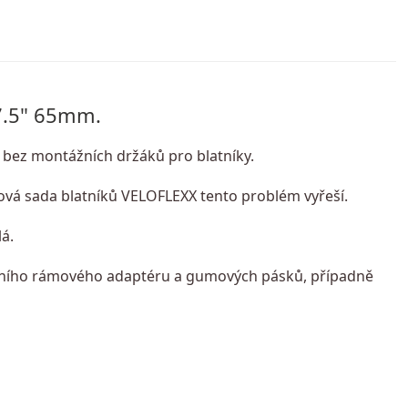
27.5" 65mm.
l bez montážních držáků pro blatníky.
 Nová sada blatníků VELOFLEXX tento problém vyřeší.
á.
zálního rámového adaptéru a gumových pásků, případně