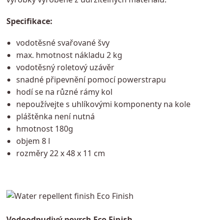
Specifikace:
vodotěsné svařované švy
max. hmotnost nákladu 2 kg
vodotěsný roletový uzávěr
snadné připevnění pomocí powerstrapu
hodí se na různé rámy kol
nepoužívejte s uhlíkovými komponenty na kole
pláštěnka není nutná
hmotnost 180g
objem 8 l
rozměry 22 x 48 x 11 cm
Vodoodpudivý povrch Eco Finish