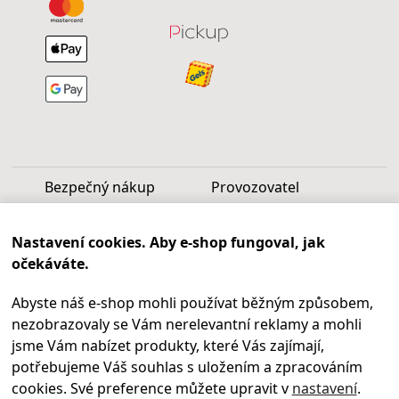
Bezpečný nákup
Provozovatel
Luděk Vašek
Nastavení cookies. Aby e-shop fungoval, jak
IČ: 40099997
očekáváte.
DIČ: CZ6809060346
Abyste náš e-shop mohli používat běžným způsobem,
Infolinka
nezobrazovaly se Vám nerelevantní reklamy a mohli
Po - Pá 9.00 - 17.00
jsme Vám nabízet produkty, které Vás zajímají,
+420
469 621 252
potřebujeme Váš souhlas s uložením a zpracováním
Kontakty
cookies. Své preference můžete upravit v
nastavení
.