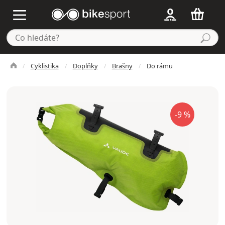
Cyklistika
Doplňky
Brašny
Do rámu
-9 %