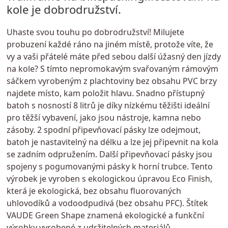
kole je dobrodružství.
Uhaste svou touhu po dobrodružství! Milujete
probuzení každé ráno na jiném místě, protože víte, že
vy a vaši přátelé máte před sebou další úžasný den jízdy
na kole? S tímto nepromokavým svařovaným rámovým
sáčkem vyrobeným z plachtoviny bez obsahu PVC brzy
najdete místo, kam položit hlavu. Snadno přístupný
batoh s nosností 8 litrů je díky nízkému těžišti ideální
pro těžší vybavení, jako jsou nástroje, kamna nebo
zásoby. 2 spodní připevňovací pásky lze odejmout,
batoh je nastavitelný na délku a lze jej připevnit na kola
se zadním odpružením. Další připevňovací pásky jsou
spojeny s pogumovanými pásky k horní trubce. Tento
výrobek je vyroben s ekologickou úpravou Eco Finish,
která je ekologická, bez obsahu fluorovaných
uhlovodíků a vodoodpudivá (bez obsahu PFC). Štítek
VAUDE Green Shape znamená ekologické a funkční
výrobky vyrobené z udržitelných materiálů.