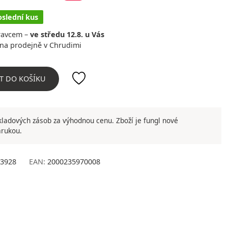
oslední kus
ravcem –
ve středu 12.8. u Vás
na prodejně v Chrudimi
T DO KOŠÍKU
ladových zásob za výhodnou cenu. Zboží je fungl nové
árukou.
3928
EAN:
2000235970008