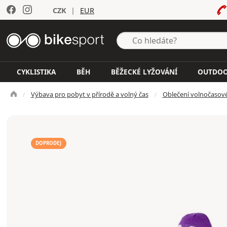
CZK
|
EUR
CYKLISTIKA
BĚH
BĚŽECKÉ LYŽOVÁNÍ
OUTDO
Výbava pro pobyt v přírodě a volný čas
Oblečení volnočasov
DOPRODEJ