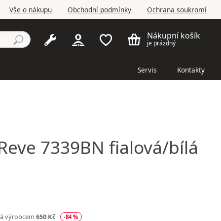
Vše o nákupu
Obchodní podmínky
Ochrana soukromí
Nákupní košík
je prázdný
Servis
Kontakty
Reve 7339BN fialová/bílá
ná výrobcem
650 Kč
-84 %