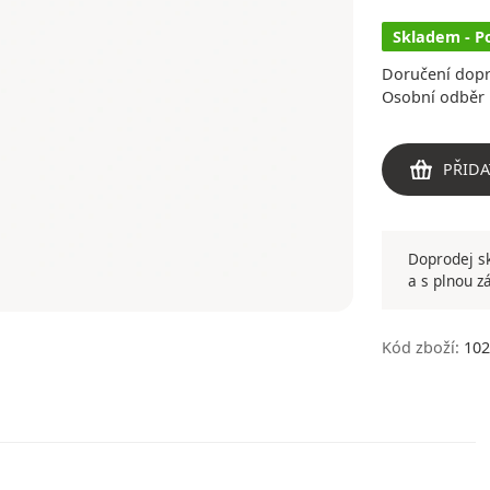
Skladem - P
Doručení dop
Osobní odběr 
PŘIDA
Doprodej sk
a s plnou z
Kód zboží:
102