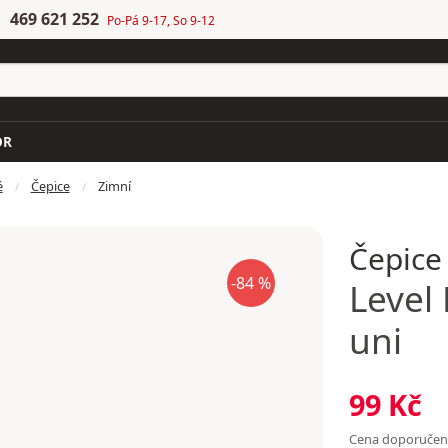
469 621 252
Po-Pá 9-17, So 9-12
OR
é
Čepice
Zimní
Čepice
-84 %
Level
uni
99 Kč
Cena doporuče