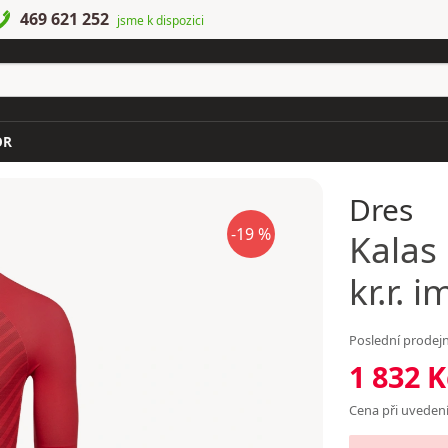
469 621 252
jsme k dispozici
OR
Dres
-19 %
Kalas
kr.r. 
Poslední prodejn
1 832 K
Cena při uvedení