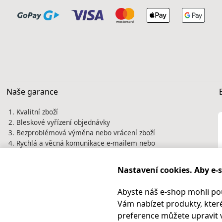
Naše garance
Kvalitní zboží
Bleskové vyřízení objednávky
Bezproblémová výměna nebo vrácení zboží
Rychlá a věcná komunikace e-mailem nebo
telefonicky
Tisíce spokojených zákazníků jsou naší
Nastavení cookies. Aby e-
nejlepší vizitkou. Prověřte si nás před
nákupem na
Heureka.cz
Abyste náš e-shop mohli po
Vám nabízet produkty, které
preference můžete upravit 