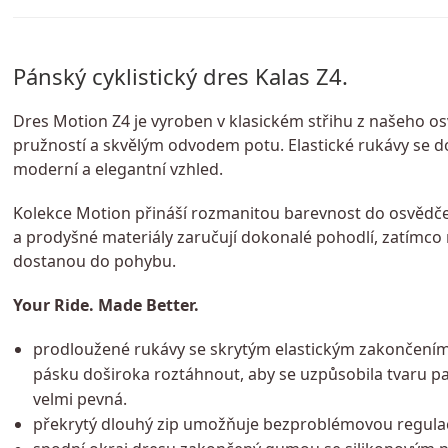
Pánský cyklistický dres Kalas Z4.
Dres Motion Z4 je vyroben v klasickém střihu z našeho o
pružností a skvělým odvodem potu. Elastické rukávy se d
moderní a elegantní vzhled.
Kolekce Motion přináší rozmanitou barevnost do osvědčen
a prodyšné materiály zaručují dokonalé pohodlí, zatímc
dostanou do pohybu.
Your Ride. Made Better.
prodloužené rukávy se skrytým elastickým zakončením 
pásku doširoka roztáhnout, aby se uzpůsobila tvaru pa
velmi pevná.
překrytý dlouhý zip umožňuje bezproblémovou regulaci