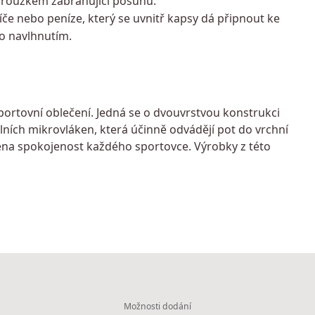
proužkem zabraňující posunu.
íče nebo peníze, který se uvnitř kapsy dá připnout ke
o navlhnutím.
sportovní oblečení. Jedná se o dvouvrstvou konstrukci
lních mikrovláken, která účinně odvádějí pot do vrchní
ručena spokojenost každého sportovce. Výrobky z této
Možnosti dodání