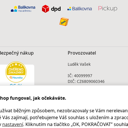
Bezpečný nákup
Provozovatel
Luděk Vašek
IČ: 40099997
DIČ: CZ6809060346
Infolinka
shop fungoval, jak očekáváte.
Po - Pá 9.00 - 17.00
+420
469 621 252
užívat běžným způsobem, nezobrazovaly se Vám nerelevant
Kontakty
 Vás zajímají, potřebujeme Váš souhlas s uložením a zprac
Kariéra
v
nastavení
. Kliknutím na tlačítko „OK
, POKRAČOVAT
” souhla