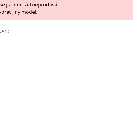
 se již bohužel neprodává.
ybrat jiný model.
EAN: