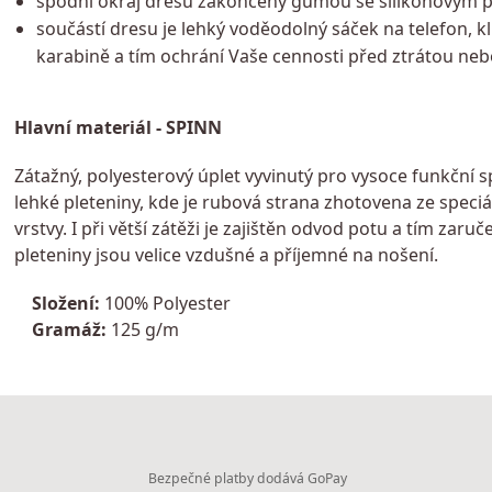
spodní okraj dresu zakončený gumou se silikonovým 
součástí dresu je lehký voděodolný sáček na telefon, kl
karabině a tím ochrání Vaše cennosti před ztrátou neb
Hlavní materiál - SPINN
Zátažný, polyesterový úplet vyvinutý pro vysoce funkční 
lehké pleteniny, kde je rubová strana zhotovena ze speciá
vrstvy. I při větší zátěži je zajištěn odvod potu a tím za
pleteniny jsou velice vzdušné a příjemné na nošení.
Složení:
100% Polyester
Gramáž:
125 g/m
Bezpečné platby dodává GoPay