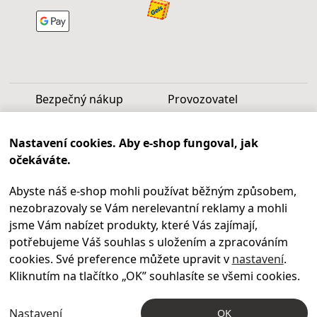
Bezpečný nákup
Provozovatel
Luděk Vašek
Nastavení cookies. Aby e-shop fungoval, jak
IČ: 40099997
očekáváte.
DIČ: CZ6809060346
Abyste náš e-shop mohli používat běžným způsobem,
Infolinka
nezobrazovaly se Vám nerelevantní reklamy a mohli
Po - Pá 9.00 - 17.00
jsme Vám nabízet produkty, které Vás zajímají,
+420
469 621 252
potřebujeme Váš souhlas s uložením a zpracováním
Kontakty
cookies. Své preference můžete upravit v
nastavení
.
Kariéra
Kliknutím na tlačítko „OK
” souhlasíte se všemi cookies.
Nastavení
OK
© 2004 – 2026