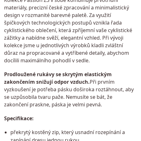
Kolekce Passion Z3 v sobě kombinuje prvotřídní
materiály, precizní české zpracování a minimalistický
design v rozmanité barevné paletě. Za využití
špičkových technologických postupů vznikla řada
cyklistického oblečení, která zpříjemní vaše cyklistické
zážitky a nabídne svěží, elegantní vzhled. Při vývoji
kolekce jsme u jednotlivých výrobků kladli zvláštní
důraz na propracované a vytříbené detaily, abychom
docílili maximálního pohodlí v sedle.
Prodloužené rukávy se skrytým elastickým
zakončením snižují odpor vzduch.
Při prvním
vyzkoušení je potřeba pásku doširoka roztáhnout, aby
se uzpůsobila tvaru paže. Nemusíte se bát, že
zakončení praskne, páska je velmi pevná.
Specifikace:
překrytý kostěný zip, který usnadní rozepínání a
zapínání dresu jednou rukou