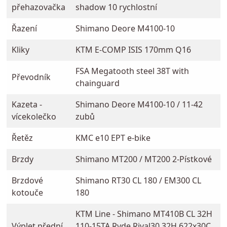
přehazovačka
shadow 10 rychlostní
Řazení
Shimano Deore M4100-10
Kliky
KTM E-COMP ISIS 170mm Q16
FSA Megatooth steel 38T with
Převodník
chainguard
Kazeta -
Shimano Deore M4100-10 / 11-42
vícekolečko
zubů
Řetěz
KMC e10 EPT e-bike
Brzdy
Shimano MT200 / MT200 2-Pístkové
Brzdové
Shimano RT30 CL 180 / EM300 CL
kotouče
180
KTM Line - Shimano MT410B CL 32H
Výplet přední
110-15TA Ryde Rival30 32H 622x30C