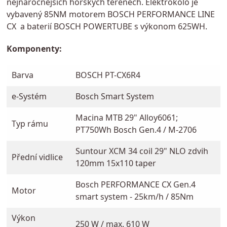
nejnáročnejších horských terénech. Elektrokolo je
vybavený 85NM motorem BOSCH PERFORMANCE LINE
CX a baterií BOSCH POWERTUBE s výkonom 625WH.
Komponenty:
Barva
BOSCH PT-CX6R4
e-Systém
Bosch Smart System
Macina MTB 29" Alloy6061;
Typ rámu
PT750Wh Bosch Gen.4 / M-2706
Suntour XCM 34 coil 29" NLO zdvih
Přední vidlice
120mm 15x110 taper
Bosch PERFORMANCE CX Gen.4
Motor
smart system - 25km/h / 85Nm
Výkon
250 W / max. 610 W