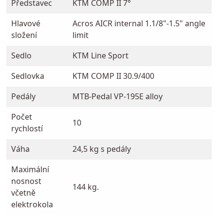
Představec
KTM COMP II 7°
Hlavové
Acros AICR internal 1.1/8"-1.5" angle
složení
limit
Sedlo
KTM Line Sport
Sedlovka
KTM COMP II 30.9/400
Pedály
MTB-Pedal VP-195E alloy
Počet
10
rychlostí
Váha
24,5 kg s pedály
Maximální
nosnost
144 kg.
včetně
elektrokola