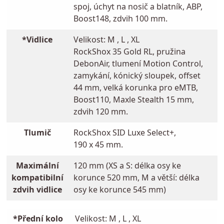
spoj, úchyt na nosič a blatník, ABP,
Boost148, zdvih 100 mm.
*Vidlice
Velikost: M , L , XL
RockShox 35 Gold RL, pružina
DebonAir, tlumení Motion Control,
zamykání, kónický sloupek, offset
44 mm, velká korunka pro eMTB,
Boost110, Maxle Stealth 15 mm,
zdvih 120 mm.
Tlumič
RockShox SID Luxe Select+,
190 x 45 mm.
Maximální
120 mm (XS a S: délka osy ke
kompatibilní
korunce 520 mm, M a větší: délka
zdvih vidlice
osy ke korunce 545 mm)
*Přední kolo
Velikost: M , L , XL