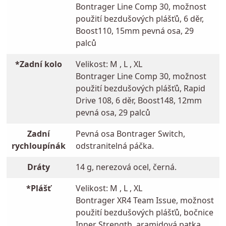
Bontrager Line Comp 30, možnost
použití bezdušových plášťů, 6 děr,
Boost110, 15mm pevná osa, 29
palců
*Zadní kolo
Velikost: M , L , XL
Bontrager Line Comp 30, možnost
použití bezdušových plášťů, Rapid
Drive 108, 6 děr, Boost148, 12mm
pevná osa, 29 palců
Zadní
Pevná osa Bontrager Switch,
rychloupínák
odstranitelná páčka.
Dráty
14 g, nerezová ocel, černá.
*Plášť
Velikost: M , L , XL
Bontrager XR4 Team Issue, možnost
použití bezdušových plášťů, bočnice
Inner Strength, aramidová patka,