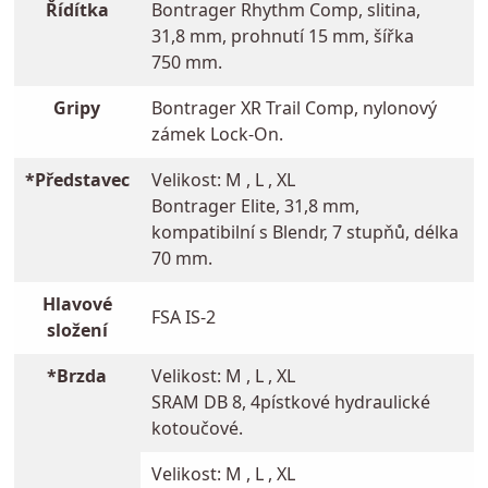
Řídítka
Bontrager Rhythm Comp, slitina,
31,8 mm, prohnutí 15 mm, šířka
750 mm.
Gripy
Bontrager XR Trail Comp, nylonový
zámek Lock-On.
*Představec
Velikost: M , L , XL
Bontrager Elite, 31,8 mm,
kompatibilní s Blendr, 7 stupňů, délka
70 mm.
Hlavové
FSA IS-2
složení
*Brzda
Velikost: M , L , XL
SRAM DB 8, 4pístkové hydraulické
kotoučové.
Velikost: M , L , XL