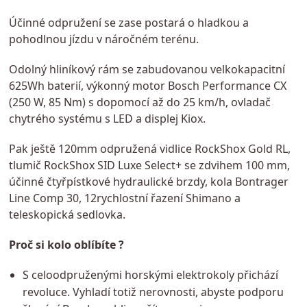
Účinné odpružení se zase postará o hladkou a
pohodlnou jízdu v náročném terénu.
Odolný hliníkový rám se zabudovanou velkokapacitní
625Wh baterií, výkonný motor Bosch Performance CX
(250 W, 85 Nm) s dopomocí až do 25 km/h, ovladač
chytrého systému s LED a displej Kiox.
Pak ještě 120mm odpružená vidlice RockShox Gold RL,
tlumič RockShox SID Luxe Select+ se zdvihem 100 mm,
účinné čtyřpístkové hydraulické brzdy, kola Bontrager
Line Comp 30, 12rychlostní řazení Shimano a
teleskopická sedlovka.
Proč si kolo oblíbíte ?
S celoodpruženými horskými elektrokoly přichází
revoluce. Vyhladí totiž nerovnosti, abyste podporu