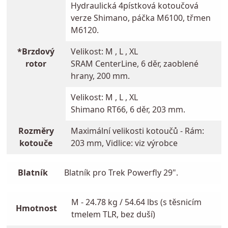
Hydraulická 4pístková kotoučová
verze Shimano, páčka M6100, třmen
M6120.
*Brzdový
Velikost: M , L , XL
rotor
SRAM CenterLine, 6 děr, zaoblené
hrany, 200 mm.
Velikost: M , L , XL
Shimano RT66, 6 děr, 203 mm.
Rozměry
Maximální velikosti kotoučů - Rám:
kotouče
203 mm, Vidlice: viz výrobce
Blatník
Blatník pro Trek Powerfly 29".
M - 24.78 kg / 54.64 lbs (s těsnicím
Hmotnost
tmelem TLR, bez duší)