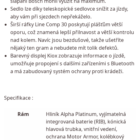
šlapání Bosch mohli využít na maximum.
Sedlo lze díky teleskopické sedlovce snížit za jízdy,
aby vám při sjezdech nepřekáželo.
Širší ráfky Line Comp 30 poskytují plášťům větší
oporu, což znamená lepší přilnavost a větší kontrolu
nad kolem. Navíc jsou bezdušové, takže ušetříte
nějaký ten gram a nebudete mít tolik defektů.
Barevný displej Kiox zobrazuje informace o jízdě,
umožňuje propojení s dalšími zařízeními s Bluetooth
a má zabudovaný systém ochrany proti krádeži.
Specifikace :
Rám
Hliník Alpha Platinum, vyjímatelná
integrovaná baterie (RIB), kónická
hlavová trubka, vnitřní vedení,
ochrana Motor Armor, kolébkový