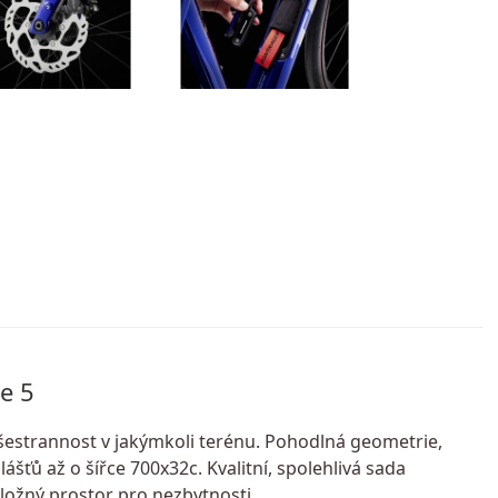
e 5
 všestrannost v jakýmkoli terénu. Pohodlná geometrie,
ášťů až o šířce 700x32c. Kvalitní, spolehlivá sada
ložný prostor pro nezbytnosti.