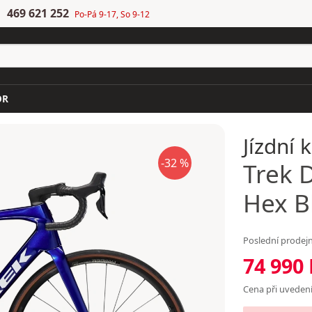
469 621 252
Po-Pá 9-17, So 9-12
OR
Jízdní 
-32 %
Trek
D
Hex B
Poslední prodejn
74 990
Cena při uvedení