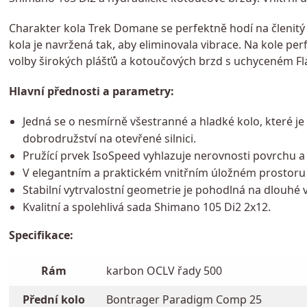
Charakter kola Trek Domane se perfektně hodí na členitý t
kola je navržená tak, aby eliminovala vibrace. Na kole pe
volby širokých plášťů a kotoučových brzd s uchyceném Fl
Hlavní přednosti a parametry:
Jedná se o nesmírně všestranné a hladké kolo, které je
dobrodružství na otevřené silnici.
Pružící prvek IsoSpeed vyhlazuje nerovnosti povrchu a 
V elegantním a praktickém vnitřním úložném prostoru l
Stabilní vytrvalostní geometrie je pohodlná na dlouhé v
Kvalitní a spolehlivá sada Shimano 105 Di2 2x12.
Specifikace:
Rám
karbon OCLV řady 500
Přední kolo
Bontrager Paradigm Comp 25