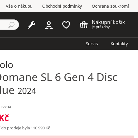
Vše o nákupu
Obchodní podmínky
Ochrana soukromí
Nákupní košík
je prázdný
Servis
Kontakty
kolo
omane SL 6 Gen 4 Disc
lue
2024
í cena
 Kč
 do prodeje byla 110 990 Kč