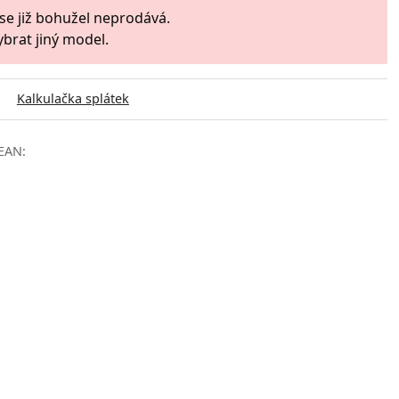
 se již bohužel neprodává.
ybrat jiný model.
Kalkulačka splátek
EAN: