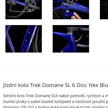
Jízdní kolo Trek Domane SL 6 Disc Hex Blu
Silniční kolo Trek Domane SL6 nabízí pohodlí, rychlost a
tlumící prvky v zadní stavbě IsoSpeed a možnost použití pl
Shimano 105 Di2 a hydraulické kotoučové brzdy. Vnitřní ú