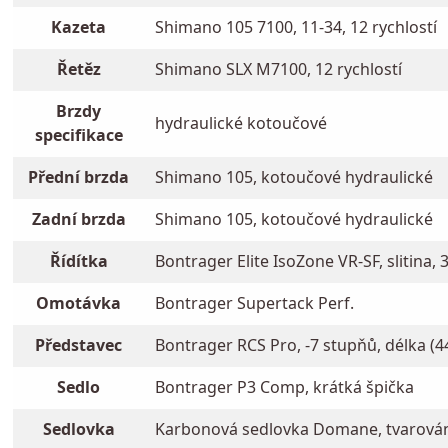
Kazeta
Shimano 105 7100, 11-34, 12 rychlostí
Řetěz
Shimano SLX M7100, 12 rychlostí
Brzdy
hydraulické kotoučové
specifikace
Přední brzda
Shimano 105, kotoučové hydraulické
Zadní brzda
Shimano 105, kotoučové hydraulické
Řídítka
Bontrager Elite IsoZone VR-SF, slitina, 
Omotávka
Bontrager Supertack Perf.
Představec
Bontrager RCS Pro, -7 stupňů, délka (4
Sedlo
Bontrager P3 Comp, krátká špička
Sedlovka
Karbonová sedlovka Domane, tvarován