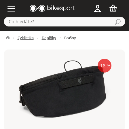
Cyklistika
Doplňky
Brašny
-18 %