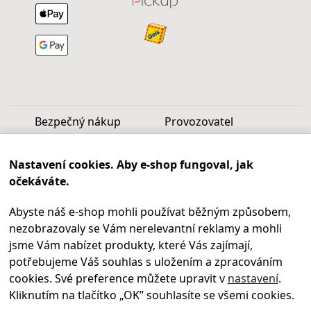
Bezpečný nákup
Provozovatel
Luděk Vašek
Nastavení cookies. Aby e-shop fungoval, jak
IČ: 40099997
očekáváte.
DIČ: CZ6809060346
Abyste náš e-shop mohli používat běžným způsobem,
Infolinka
nezobrazovaly se Vám nerelevantní reklamy a mohli
Po - Pá 9.00 - 17.00
jsme Vám nabízet produkty, které Vás zajímají,
+420
469 621 252
potřebujeme Váš souhlas s uložením a zpracováním
Kontakty
cookies. Své preference můžete upravit v
nastavení
.
Kariéra
Kliknutím na tlačítko „OK
” souhlasíte se všemi cookies.