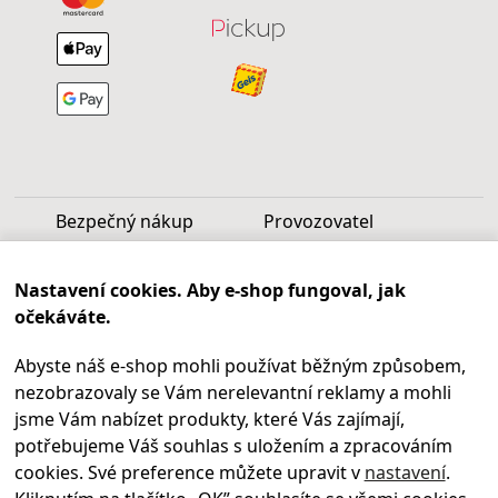
Bezpečný nákup
Provozovatel
Luděk Vašek
Nastavení cookies. Aby e-shop fungoval, jak
IČ: 40099997
očekáváte.
DIČ: CZ6809060346
Abyste náš e-shop mohli používat běžným způsobem,
Infolinka
nezobrazovaly se Vám nerelevantní reklamy a mohli
Po - Pá 9.00 - 17.00
jsme Vám nabízet produkty, které Vás zajímají,
+420
469 621 252
potřebujeme Váš souhlas s uložením a zpracováním
Kontakty
cookies. Své preference můžete upravit v
nastavení
.
Kariéra