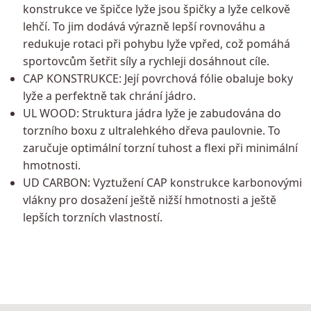
konstrukce ve špičce lyže jsou špičky a lyže celkově
lehčí. To jim dodává výrazně lepší rovnováhu a
redukuje rotaci při pohybu lyže vpřed, což pomáhá
sportovcům šetřit síly a rychleji dosáhnout cíle.
CAP KONSTRUKCE: Její povrchová fólie obaluje boky
lyže a perfektně tak chrání jádro.
UL WOOD: Struktura jádra lyže je zabudována do
torzního boxu z ultralehkého dřeva paulovnie. To
zaručuje optimální torzní tuhost a flexi při minimální
hmotnosti.
UD CARBON: Vyztužení CAP konstrukce karbonovými
vlákny pro dosažení ještě nižší hmotnosti a ještě
lepších torzních vlastností.