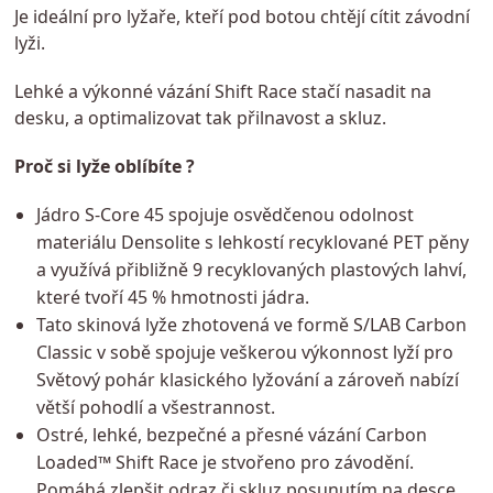
Je ideální pro lyžaře, kteří pod botou chtějí cítit závodní
lyži.
Lehké a výkonné vázání Shift Race stačí nasadit na
desku, a optimalizovat tak přilnavost a skluz.
Proč si lyže oblíbíte ?
Jádro S-Core 45 spojuje osvědčenou odolnost
materiálu Densolite s lehkostí recyklované PET pěny
a využívá přibližně 9 recyklovaných plastových lahví,
které tvoří 45 % hmotnosti jádra.
Tato skinová lyže zhotovená ve formě S/LAB Carbon
Classic v sobě spojuje veškerou výkonnost lyží pro
Světový pohár klasického lyžování a zároveň nabízí
větší pohodlí a všestrannost.
Ostré, lehké, bezpečné a přesné vázání Carbon
Loaded™ Shift Race je stvořeno pro závodění.
Pomáhá zlepšit odraz či skluz posunutím na desce.