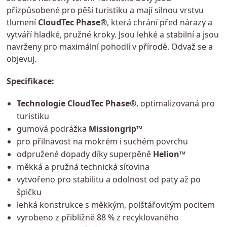
přizpůsobené pro pěší turistiku a mají silnou vrstvu
tlumení
CloudTec Phase®
, která chrání před nárazy a
vytváří hladké, pružné kroky. Jsou lehké a stabilní a jsou
navrženy pro maximální pohodlí v přírodě. Odvaž se a
objevuj.
Specifikace:
Technologie CloudTec Phase®
, optimalizovaná pro
turistiku
gumová podrážka
Missiongrip™
pro přilnavost na mokrém i suchém povrchu
odpružené dopady díky superpěně
Helion™
měkká a pružná technická síťovina
vytvořeno pro stabilitu a odolnost od paty až po
špičku
lehká konstrukce s měkkým, polštářovitým pocitem
vyrobeno z přibližně 88 % z recyklovaného