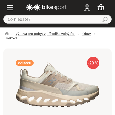
Výbava pro pobyt v přírodě a volný čas
Obuv
Treková
-29 %
DOPRODEJ