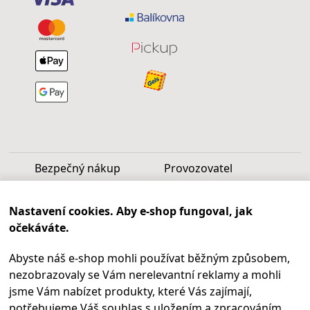
Bezpečný nákup
Provozovatel
Luděk Vašek
Nastavení cookies. Aby e-shop fungoval, jak
IČ: 40099997
očekáváte.
DIČ: CZ6809060346
Abyste náš e-shop mohli používat běžným způsobem,
Infolinka
nezobrazovaly se Vám nerelevantní reklamy a mohli
Po - Pá 9.00 - 17.00
jsme Vám nabízet produkty, které Vás zajímají,
+420
469 621 252
potřebujeme Váš souhlas s uložením a zpracováním