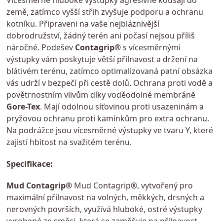
Vícesměrné hluboké výstupky agresivně kousají do
země, zatímco vyšší střih zvyšuje podporu a ochranu
kotníku. Připraveni na vaše nejbláznivější
dobrodružství, žádný terén ani počasí nejsou příliš
náročné. Podešev
Contagrip®
s vícesměrnými
výstupky vám poskytuje větší přilnavost a držení na
blátivém terénu, zatímco optimalizovaná patní obsázka
vás udrží v bezpečí při cestě dolů. Ochrana proti vodě a
povětrnostním vlivům díky voděodolné membráně
Gore-Tex
. Mají odolnou síťovinou proti usazeninám a
pryžovou ochranu proti kamínkům pro extra ochranu.
Na podrážce jsou vícesměrné výstupky ve tvaru Y, které
zajistí hbitost na svažitém terénu.
Specifikace:
Mud Contagrip®
Mud Contagrip®, vytvořený pro
maximální přilnavost na volných, měkkých, drsných a
nerovných površích, využívá hluboké, ostré výstupky