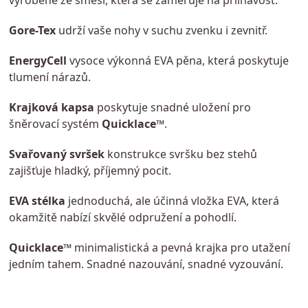
vyrobené ze směsi, která se zaměřuje na přilnavost.
Gore-Tex
udrží vaše nohy v suchu zvenku i zevnitř.
EnergyCell
vysoce výkonná EVA pěna, která poskytuje
tlumení nárazů.
Krajková kapsa
poskytuje snadné uložení pro
šněrovací systém
Quicklace™
.
Svařovaný svršek
konstrukce svršku bez stehů
zajišťuje hladký, příjemný pocit.
EVA stélka
jednoduchá, ale účinná vložka EVA, která
okamžitě nabízí skvělé odpružení a pohodlí.
Quicklace™
minimalistická a pevná krajka pro utažení
jedním tahem. Snadné nazouvání, snadné vyzouvání.