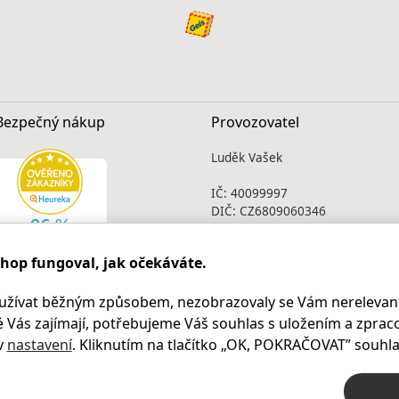
Bezpečný nákup
Provozovatel
Luděk Vašek
IČ: 40099997
DIČ: CZ6809060346
Infolinka
shop fungoval, jak očekáváte.
Po - Pá 9.00 - 17.00
+420
469 621 252
užívat běžným způsobem, nezobrazovaly se Vám nerelevant
Kontakty
 Vás zajímají, potřebujeme Váš souhlas s uložením a zprac
Kariéra
v
nastavení
. Kliknutím na tlačítko „OK
, POKRAČOVAT
” souhla
© 2004 – 2026