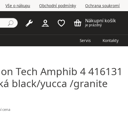
Vše o nákupu
Obchodní podmínky
Ochrana soukromí
Nákupní košík
je prázdný
Servis
Kontakty
mon
Tech Amphib 4 416131
á black/yucca /granite
í cena