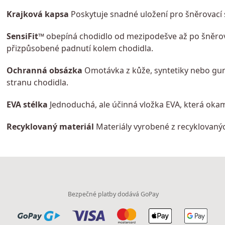
Krajková kapsa
Poskytuje snadné uložení pro šněrovací
SensiFit™
obepíná chodidlo od mezipodešve až po šněrova
přizpůsobené padnutí kolem chodidla.
Ochranná obsázka
Omotávka z kůže, syntetiky nebo gumy
stranu chodidla.
EVA stélka
Jednoduchá, ale účinná vložka EVA, která okam
Recyklovaný materiál
Materiály vyrobené z recyklovaný
Bezpečné platby dodává GoPay