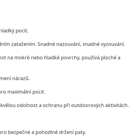
hladký pocit.
edním zatažením. Snadné nazouvání, snadné vyzouvání.
vost na mokré nebo hladké povrchy, používá ploché a
umení nárazů.
pro maximální pocit.
skvělou odolnost a ochranu při outdoorových aktivitách.
pro bezpečné a pohodlné držení paty.