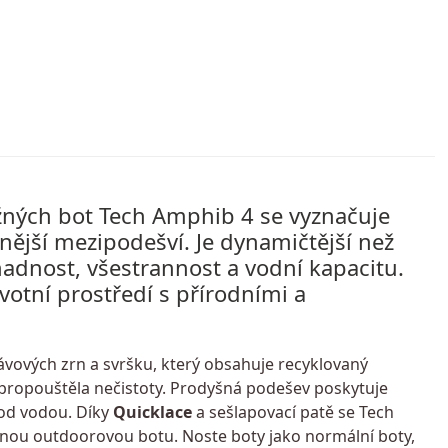
ných bot Tech Amphib 4 se vyznačuje
ější mezipodešví. Je dynamičtější než
nadnost, všestrannost a vodní kapacitu.
votní prostředí s přírodními a
ávových zrn a svršku, který obsahuje recyklovaný
 propouštěla ​​nečistoty. Prodyšná podešev poskytuje
od vodou. Díky
Quicklace
a sešlapovací patě se Tech
nou outdoorovou botu. Noste boty jako normální boty,