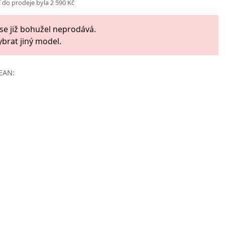
 do prodeje byla 2 590 Kč
 se již bohužel neprodává.
ybrat jiný model.
EAN: