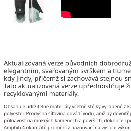
Aktualizovaná verze původních dobrodruž
elegantním, svařovaným svrškem a tlumen
kdy jindy, přičemž si zachovává stejnou s
Tato aktualizovaná verze upřednostňuje ži
recyklovanými materiály.
Obsahuje udržitelné materiály včetně stélky vyrobené z k
polyester. Prodyšná síťovina odvádí vodu, aniž by dovnitř
přilnavost na mokrých kamenech a površích, dokonce i p
Amphib 4 okamžitě promění z nazouvací na vysoce výkon