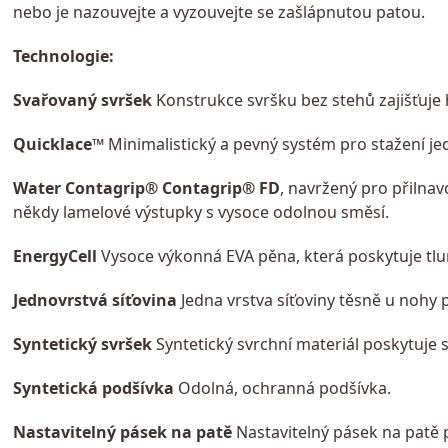
nebo je nazouvejte a vyzouvejte se zašlápnutou patou.
Technologie:
Svařovaný svršek
Konstrukce svršku bez stehů zajišťuje 
Quicklace™
Minimalistický a pevný systém pro stažení j
Water Contagrip® Contagrip® FD
, navržený pro přilna
někdy lamelové výstupky s vysoce odolnou směsí.
EnergyCell
Vysoce výkonná EVA pěna, která poskytuje tl
Jednovrstvá síťovina
Jedna vrstva síťoviny těsně u nohy 
Syntetický svršek
Syntetický svrchní materiál poskytuje 
Syntetická podšívka
Odolná, ochranná podšívka.
Nastavitelný pásek na patě
Nastavitelný pásek na patě 