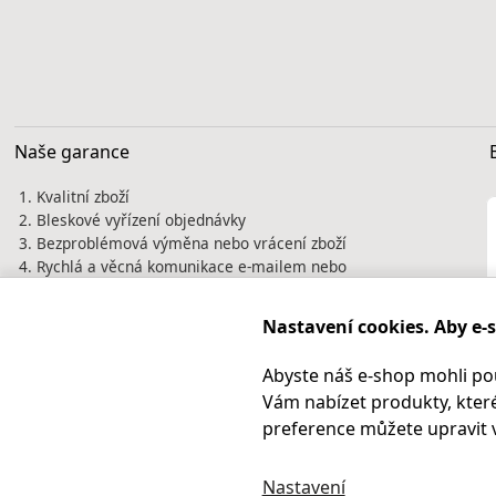
Naše garance
Kvalitní zboží
Bleskové vyřízení objednávky
Bezproblémová výměna nebo vrácení zboží
Rychlá a věcná komunikace e-mailem nebo
telefonicky
Tisíce spokojených zákazníků jsou naší
Nastavení cookies. Aby e-
nejlepší vizitkou. Prověřte si nás před
nákupem na
Heureka.cz
Abyste náš e-shop mohli po
Vám nabízet produkty, které
preference můžete upravit 
Nastavení