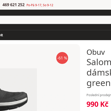
469 621 252
Po-Pá 9-17, So 9-12
OR
Obuv
-61 %
Salo
dámsk
green
Poslední prodejn
990 Kč