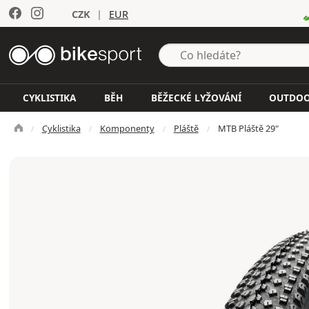
CZK
|
EUR
CYKLISTIKA
BĚH
BĚŽECKÉ LYŽOVÁNÍ
OUTDO
Cyklistika
Komponenty
Pláště
MTB Pláště 29"