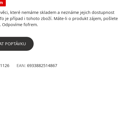
em
ěci, které nemáme skladem a neznáme jejich dostupnost
To je případ i tohoto zboží. Máte-li o produkt zájem, pošlete
. Odpovíme fofrem.
AT POPTÁVKU
1126
EAN:
6933882514867