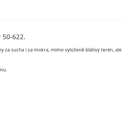
* 50-622.
 za sucha i za mokra, mimo vyloženě blátivý terén, ale
énu.