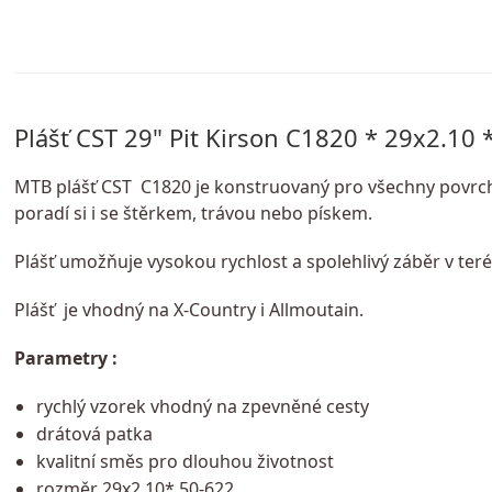
Plášť CST 29" Pit Kirson C1820 * 29x2.10 
MTB plášť CST C1820 je konstruovaný pro všechny povrchy
poradí si i se štěrkem, trávou nebo pískem.
Plášť umožňuje vysokou rychlost a spolehlivý záběr v ter
Plášť je vhodný na X-Country i Allmoutain.
Parametry :
rychlý vzorek vhodný na zpevněné cesty
drátová patka
kvalitní směs pro dlouhou životnost
rozměr 29x2.10* 50-622