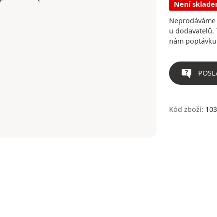
Není sklad
Neprodáváme v
u dodavatelů. 
nám poptávku
POSL
Kód zboží:
103