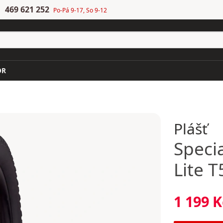
469 621 252
Po-Pá 9-17, So 9-12
OR
Plášť
Speci
Lite T
1 199 K