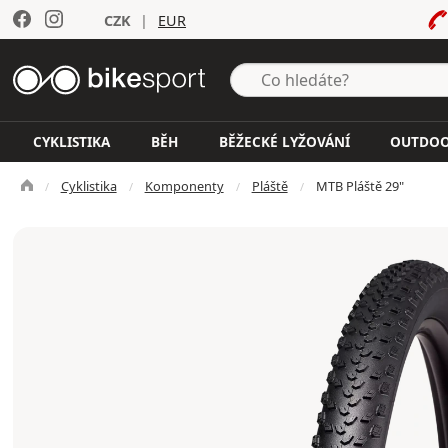
CZK
|
EUR
CYKLISTIKA
BĚH
BĚŽECKÉ LYŽOVÁNÍ
OUTDO
Cyklistika
Komponenty
Pláště
MTB Pláště 29"