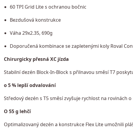
60 TPI Grid Lite s ochranou bočnic
Bezdušová konstrukce
Váha 29x2.35, 690g
Doporučená kombinace se zapletenými koly Roval Cont
Chirurgicky přesná XC jízda
Stabilní dezén Block-In-Block s přilnavou směsí T7 poskytuj
o 5 % lepší odvalování
Středový dezén s T5 směsí zvyšuje rychlost na rovinách o 5
O 55 g lehčí
Optimalizovaný dezén a konstrukce Flex Lite umožnili pláš