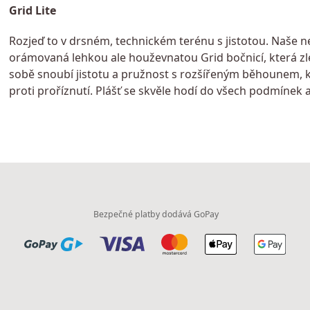
Grid Lite
Rozjeď to v drsném, technickém terénu s jistotou. Naše nej
orámovaná lehkou ale houževnatou Grid bočnicí, která zlepš
sobě snoubí jistotu a pružnost s rozšířeným běhounem, k
proti proříznutí. Plášť se skvěle hodí do všech podmínek a 
Bezpečné platby dodává GoPay