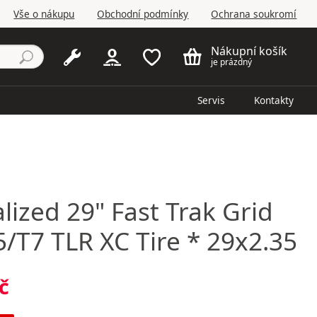
Vše o nákupu
Obchodní podmínky
Ochrana soukromí
Nákupní košík
je prázdný
Servis
Kontakty
alized
29" Fast Trak Grid
5/T7 TLR XC Tire * 29x2.35
č