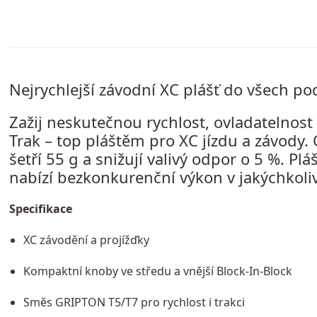
Nejrychlejší závodní XC plášť do všech p
Zažij neskutečnou rychlost, ovladatelnost
Trak – top pláštěm pro XC jízdu a závody.
šetří 55 g a snižují valivý odpor o 5 %. Plá
nabízí bezkonkurenční výkon v jakýchkol
Specifikace
XC závodění a projížďky
Kompaktní knoby ve středu a vnější Block-In-Block
Směs GRIPTON T5/T7 pro rychlost i trakci