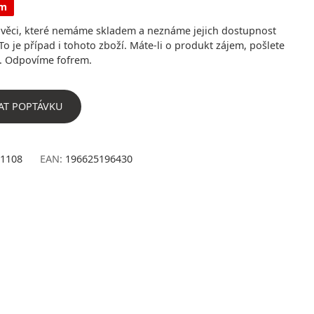
em
ěci, které nemáme skladem a neznáme jejich dostupnost
To je případ i tohoto zboží. Máte-li o produkt zájem, pošlete
. Odpovíme fofrem.
AT POPTÁVKU
1108
EAN:
196625196430