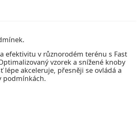
odmínek.
 a efektivitu v různorodém terénu s Fast
 Optimalizovaný vzorek a snížené knoby
šť lépe akceleruje, přesněji se ovládá a
iv podmínkách.