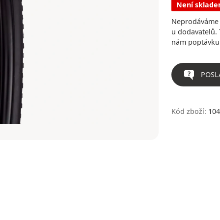
Není sklad
Neprodáváme v
u dodavatelů. 
nám poptávku
POSL
Kód zboží:
104