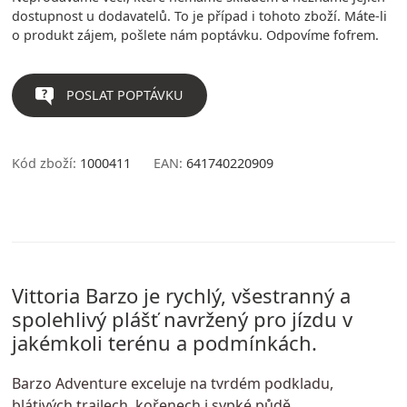
dostupnost u dodavatelů. To je případ i tohoto zboží. Máte-li
o produkt zájem, pošlete nám poptávku. Odpovíme fofrem.
POSLAT POPTÁVKU
Kód zboží:
1000411
EAN:
641740220909
Vittoria Barzo je rychlý, všestranný a
spolehlivý plášť navržený pro jízdu v
jakémkoli terénu a podmínkách.
Barzo Adventure exceluje na tvrdém podkladu,
blátivých trailech, kořenech i sypké půdě.