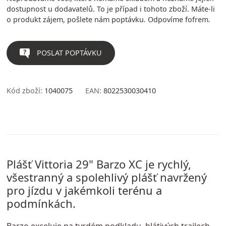
dostupnost u dodavatelů. To je případ i tohoto zboží. Máte-li
o produkt zájem, pošlete nám poptávku. Odpovíme fofrem.
POSLAT POPTÁVKU
Kód zboží:
1040075
EAN:
8022530030410
Plášť Vittoria 29" Barzo XC je rychlý,
všestranný a spolehlivý plášť navržený
pro jízdu v jakémkoli terénu a
podmínkách.
Barzo exceluje na tvrdém podkladu, blátivých trailech,