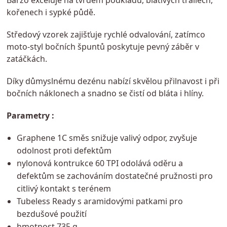
kořenech i sypké půdě.
Středový vzorek zajišťuje rychlé odvalování, zatímco
moto-styl bočních špuntů poskytuje pevný záběr v
zatáčkách.
Díky důmyslnému dezénu nabízí skvělou přilnavost i při
bočních náklonech a snadno se čistí od bláta i hlíny.
Parametry :
Graphene 1C směs snižuje valivý odpor, zvyšuje
odolnost proti defektům
nylonová kontrukce 60 TPI odolává oděru a
defektům se zachováním dostatečné pružnosti pro
citlivý kontakt s terénem
Tubeless Ready s aramidovými patkami pro
bezdušové použití
hmotnost 735 g