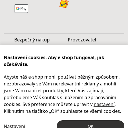
Bezpečný nákup
Provozovatel
Luděk Vašek
Nastavení cookies. Aby e-shop fungoval, jak
IČ: 40099997
očekáváte.
DIČ: CZ6809060346
Abyste náš e-shop mohli používat běžným způsobem,
Infolinka
nezobrazovaly se Vám nerelevantní reklamy a mohli
Po - Pá 9.00 - 17.00
jsme Vám nabízet produkty, které Vás zajímají,
+420
469 621 252
potřebujeme Váš souhlas s uložením a zpracováním
Kontakty
cookies. Své preference můžete upravit v
nastavení
.
Kariéra
Kliknutím na tlačítko „OK
” souhlasíte se všemi cookies.
Nastavení
OK
© 2004 – 2026