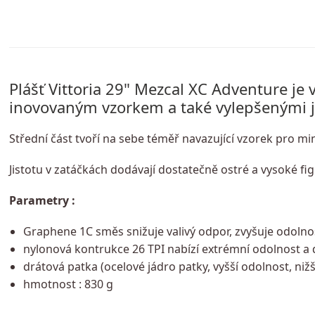
Plášť Vittoria 29" Mezcal XC Adventure je v
inovovaným vzorkem a také vylepšenými j
Střední část tvoří na sebe téměř navazující vzorek pro min
Jistotu v zatáčkách dodávají dostatečně ostré a vysoké f
Parametry :
Graphene 1C směs snižuje valivý odpor, zvyšuje odolno
nylonová kontrukce 26 TPI nabízí extrémní odolnost a
drátová patka (ocelové jádro patky, vyšší odolnost, nižš
hmotnost : 830 g