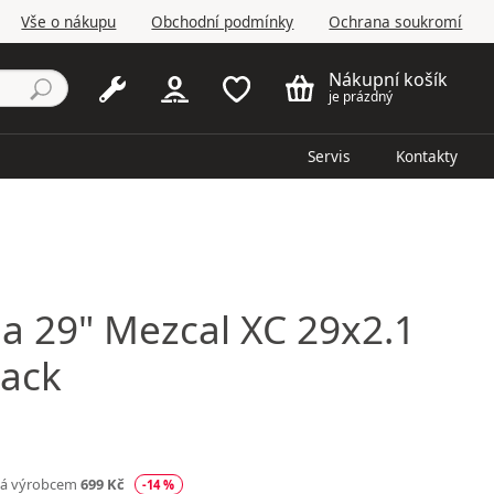
Vše o nákupu
Obchodní podmínky
Ochrana soukromí
Nákupní košík
je prázdný
Servis
Kontakty
ia
29" Mezcal XC 29x2.1
lack
ná výrobcem
699 Kč
-14 %