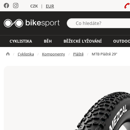
CZK
|
EUR
CYKLISTIKA
BĚH
BĚŽECKÉ LYŽOVÁNÍ
OUTDO
Cyklistika
Komponenty
Pláště
MTB Pláště 29"