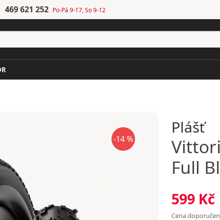
469 621 252
Po-Pá 9-17, So 9-12
OR
Plášť
-14 %
Vittor
Full B
599 Kč
Cena doporuče