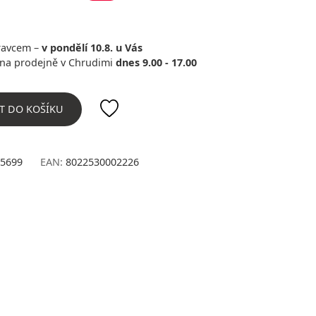
ravcem –
v pondělí 10.8. u Vás
na prodejně v Chrudimi
dnes 9.00 - 17.00
T DO KOŠÍKU
5699
EAN:
8022530002226