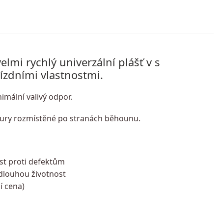
elmi rychlý univerzální plášť v s
ízdními vlastnostmi.
imální valivý odpor.
igury rozmístěné po stranách běhounu.
st proti defektům
 dlouhou životnost
í cena)