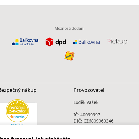
Možnosti dodání
Bezpečný nákup
Provozovatel
Luděk Vašek
IČ: 40099997
DIČ: CZ6809060346
Infolinka