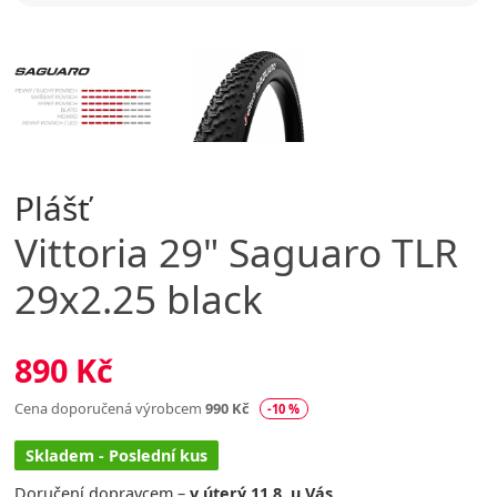
Plášť
Vittoria
29" Saguaro TLR
29x2.25 black
890 Kč
Cena doporučená výrobcem
990 Kč
-10 %
Skladem - Poslední kus
Doručení dopravcem –
v úterý 11.8. u Vás