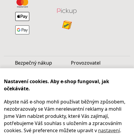
Bezpečný nákup
Provozovatel
Luděk Vašek
Nastavení cookies. Aby e-shop fungoval, jak
IČ: 40099997
očekáváte.
DIČ: CZ6809060346
Abyste náš e-shop mohli používat běžným způsobem,
Infolinka
nezobrazovaly se Vám nerelevantní reklamy a mohli
Po - Pá 9.00 - 17.00
jsme Vám nabízet produkty, které Vás zajímají,
+420
469 621 252
potřebujeme Váš souhlas s uložením a zpracováním
Kontakty
cookies. Své preference můžete upravit v
nastavení
.