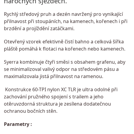
náročných sjezdech.
Rychlý středový pruh a dezén navržený pro vynikající
přilnavost při stoupáních, na kamenech, kořenech i při
brzdění a projíždění zatáčkami.
Otevřený vzorek efektivně čistí bahno a celková šířka
pláště pomáhá k flotaci na kořenech nebo kamenech.
Syerra kombinuje čtyři směsi s obsahem grafenu, aby
se minimalizoval valivý odpor na středovém pásu a
maximalizovala jistá přilnavost na ramenou.
Konstrukce 60-TPI nylon XC TLR je ultra odolné při
zachování pružného spojení s trailem a jeho
otěruvzdorná struktura je zesílena dodatečnou
ochranou bočních stěn.
Parametry :