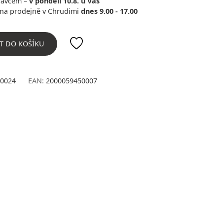
ravcem –
v pondělí 10.8. u Vás
na prodejně v Chrudimi
dnes 9.00 - 17.00
T DO KOŠÍKU
0024
EAN:
2000059450007