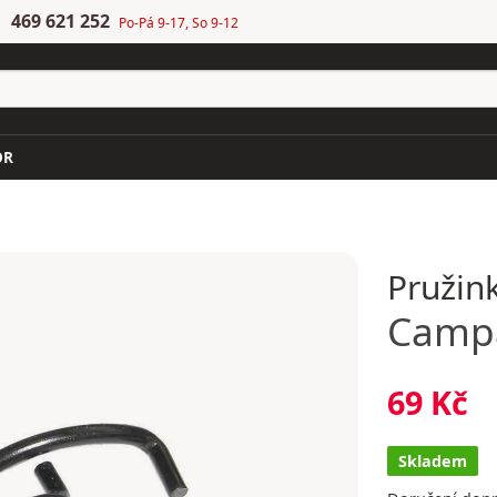
469 621 252
Po-Pá 9-17, So 9-12
OR
Pružink
Camp
69 Kč
Skladem