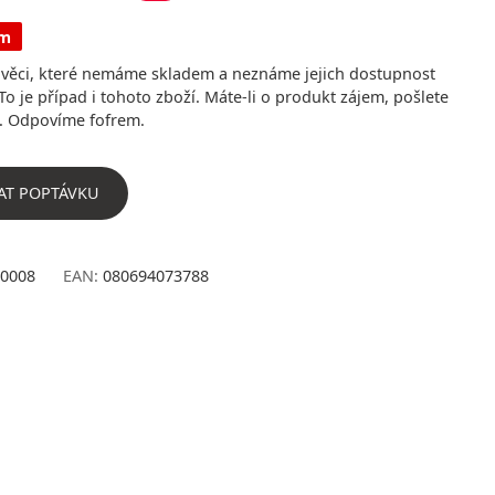
em
ěci, které nemáme skladem a neznáme jejich dostupnost
To je případ i tohoto zboží. Máte-li o produkt zájem, pošlete
. Odpovíme fofrem.
AT POPTÁVKU
0008
EAN:
080694073788