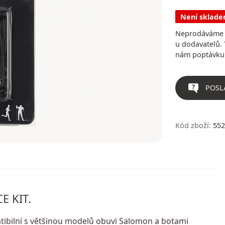
Není sklad
Neprodáváme v
u dodavatelů. 
nám poptávku
POSL
Kód zboží:
552
E KIT.
ibilní s většinou modelů obuvi Salomon a botami