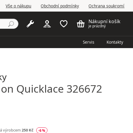
Vše o nákupu
Obchodní podmínky
Ochrana soukromí
Nákupní košík
je prázdný
Servis
Kontakty
ky
mon
Quicklace 326672
ná výrobcem
250 Kč
-6 %