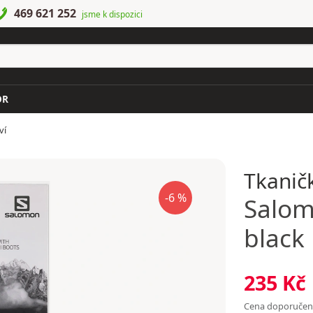
469 621 252
jsme k dispozici
OR
ví
Tkanič
-6 %
Salo
black
235 Kč
Cena doporuče