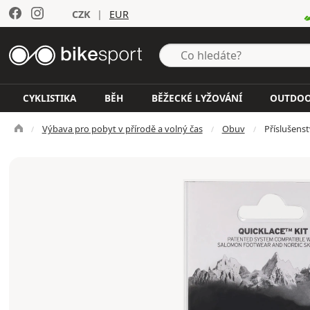
CZK
|
EUR
CYKLISTIKA
BĚH
BĚŽECKÉ LYŽOVÁNÍ
OUTDO
Výbava pro pobyt v přírodě a volný čas
Obuv
Příslušenst