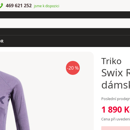
469 621 252
jsme k dispozici
OR
Triko
-20 %
Swix
R
dámsk
Poslední prodejn
1 890 K
Cena při uvedení