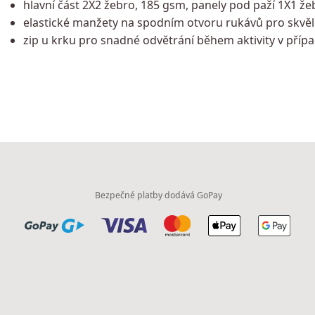
hlavní část 2X2 žebro, 185 gsm, panely pod paží 1X1 ž
elastické manžety na spodním otvoru rukávů pro skvěl
zip u krku pro snadné odvětrání během aktivity v příp
Bezpečné platby dodává GoPay