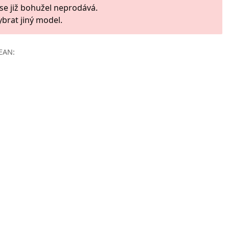
 se již bohužel neprodává.
ybrat jiný model.
EAN: