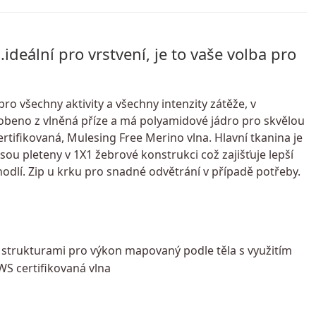
deální pro vrstvení, je to vaše volba pro
pro všechny aktivity a všechny intenzity zátěže, v
yrobeno z vlněná příze a má polyamidové jádro pro skvělou
rtifikovaná, Mulesing Free Merino vlna. Hlavní tkanina je
sou pleteny v 1X1 žebrové konstrukci což zajišťuje lepší
dlí. Zip u krku pro snadné odvětrání v případě potřeby.
i strukturami pro výkon mapovaný podle těla s využitím
WS certifikovaná vlna