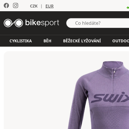
CZK
|
EUR
CYKLISTIKA
BĚH
BĚŽECKÉ LYŽOVÁNÍ
OUTDO