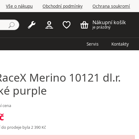
Vše o nákupu
Obchodní podmínky
Ochrana soukromí
Nákupní košík
je prázdný
Servis
Kontakty
aceX Merino 10121 dl.r.
é purple
í cena
č
 do prodeje byla 2 390 Kč