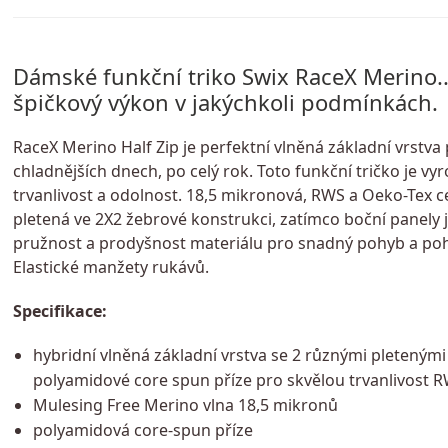
Dámské funkční triko Swix RaceX Merino...i
špičkový výkon v jakýchkoli podmínkách.
RaceX Merino Half Zip je perfektní vlněná základní vrstva 
chladnějších dnech, po celý rok. Toto funkční tričko je v
trvanlivost a odolnost. 18,5 mikronová, RWS a Oeko-Tex ce
pletená ve 2X2 žebrové konstrukci, zatímco boční panely j
pružnost a prodyšnost materiálu pro snadný pohyb a poho
Elastické manžety rukávů.
Specifikace:
hybridní vlněná základní vrstva se 2 různými pleteným
polyamidové core spun příze pro skvělou trvanlivost R
Mulesing Free Merino vlna 18,5 mikronů
polyamidová core-spun příze