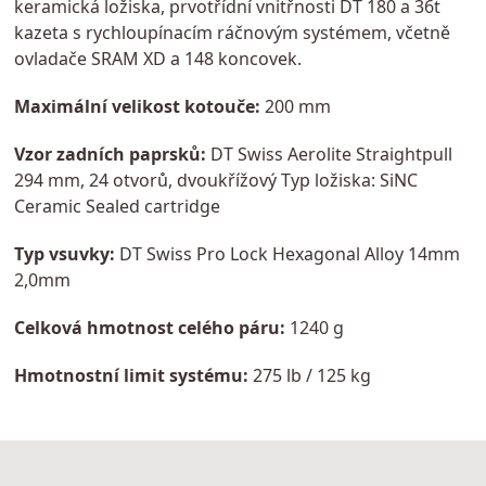
keramická ložiska, prvotřídní vnitřnosti DT 180 a 36t
kazeta s rychloupínacím ráčnovým systémem, včetně
ovladače SRAM XD a 148 koncovek.
Maximální velikost kotouče:
200 mm
Vzor zadních paprsků:
DT Swiss Aerolite Straightpull
294 mm, 24 otvorů, dvoukřížový Typ ložiska: SiNC
Ceramic Sealed cartridge
Typ vsuvky:
DT Swiss Pro Lock Hexagonal Alloy 14mm
2,0mm
Celková hmotnost celého páru:
1240 g
Hmotnostní limit systému:
275 lb / 125 kg