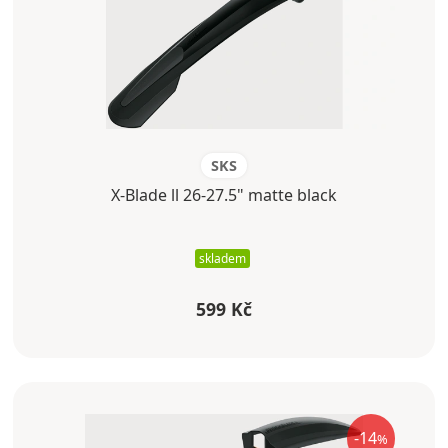
SKS
X-Blade ll 26-27.5" matte black
skladem
599 Kč
-14
%