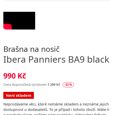
Brašna na nosič
Ibera
Panniers BA9 black
990 Kč
Cena doporučená výrobcem
1 299 Kč
-23 %
Není skladem
Neprodáváme věci, které nemáme skladem a neznáme jejich
dostupnost u dodavatelů. To je případ i tohoto zboží. Máte-li
o produkt zájem, pošlete nám poptávku. Odpovíme fofrem.