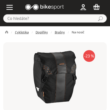
Cyklistika
Doplňky
Brašny
Na nosič
-23 %