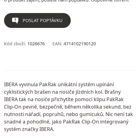
POSLAT POPTÁVKU
Kód zboží:
1026676
EAN:
4714102190120
IBERA vyvinula PakRak unikátní systém upínání
cyklistických brašen na nosiče jízdních kol. Brašny
IBERA tak na nosiče přichytíte pomocí klipu PakRak
Clip-On pevně, bezpečně, během několika sekund, bez
nutnosti nářadí, popruhů, nebo gumicuků. Nic není tak
snadné a pohodlné, jako PakRak Clip-On integrovaný
systém značky IBERA.