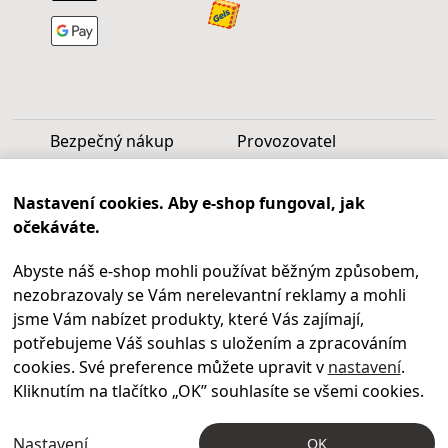
Bezpečný nákup
Provozovatel
Luděk Vašek
Nastavení cookies. Aby e-shop fungoval, jak
IČ: 40099997
očekáváte.
DIČ: CZ6809060346
Abyste náš e-shop mohli používat běžným způsobem,
Infolinka
nezobrazovaly se Vám nerelevantní reklamy a mohli
Po - Pá 9.00 - 17.00
jsme Vám nabízet produkty, které Vás zajímají,
+420
469 621 252
potřebujeme Váš souhlas s uložením a zpracováním
Kontakty
cookies. Své preference můžete upravit v
nastavení
.
Kariéra
Kliknutím na tlačítko „OK
” souhlasíte se všemi cookies.
Nastavení
OK
© 2004 – 2026