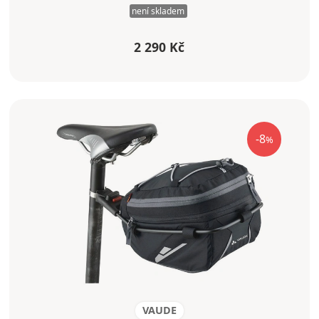
není skladem
2 290 Kč
-8
%
VAUDE