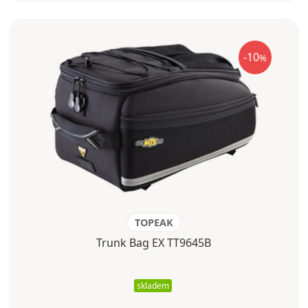
-10
%
TOPEAK
Trunk Bag EX TT9645B
skladem