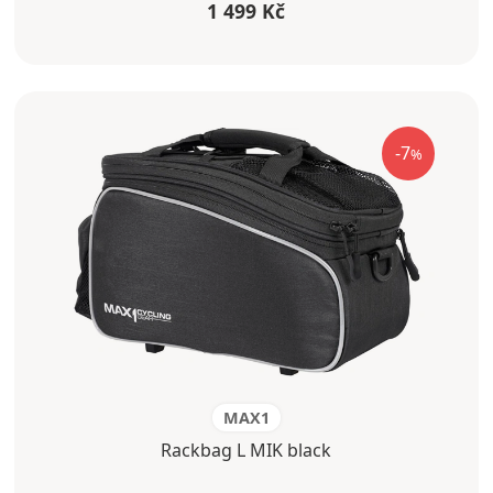
1 499 Kč
-7
%
MAX1
Rackbag L MIK black