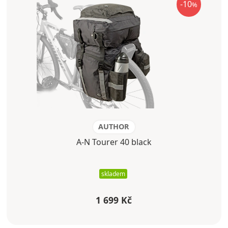
-10
%
AUTHOR
A-N Tourer 40 black
skladem
1 699 Kč