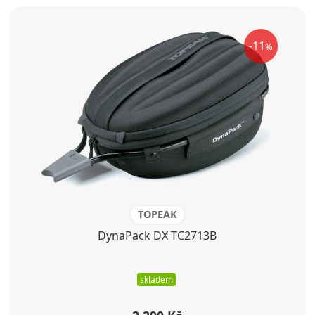
-11
%
TOPEAK
DynaPack DX TC2713B
skladem