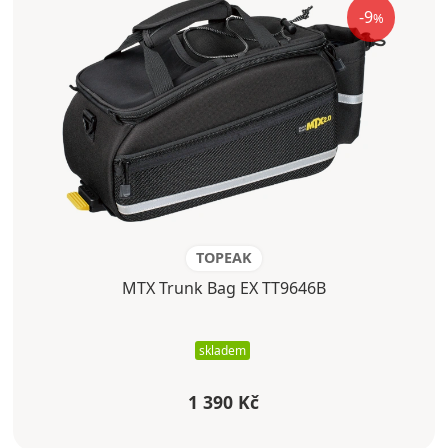
-9
%
TOPEAK
MTX Trunk Bag EX TT9646B
skladem
1 390 Kč