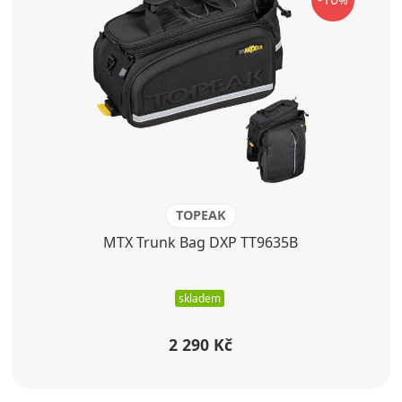
%
TOPEAK
MTX Trunk Bag DXP TT9635B
skladem
2 290 Kč