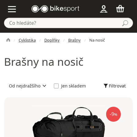
Cyklistika
Doplňky
Brašny
Na nosič
Brašny na nosič
Filtrovat
Od nejdražšího
Jen skladem
-9
%