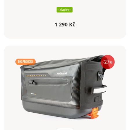
skladem
1 290 Kč
-27
%
DOPRODEJ