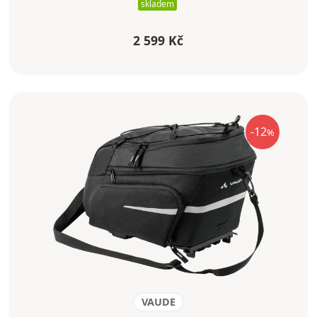
skladem
2 599 Kč
-12
%
VAUDE