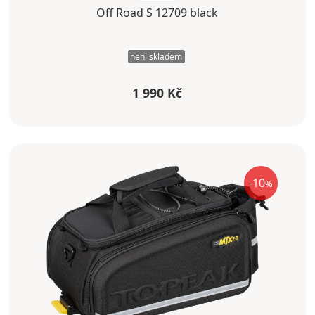
Off Road S 12709 black
není skladem
1 990 Kč
-10
%