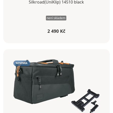
Silkroad(UniKlip) 14510 black
není skladem
2 490 Kč
NOVINKA