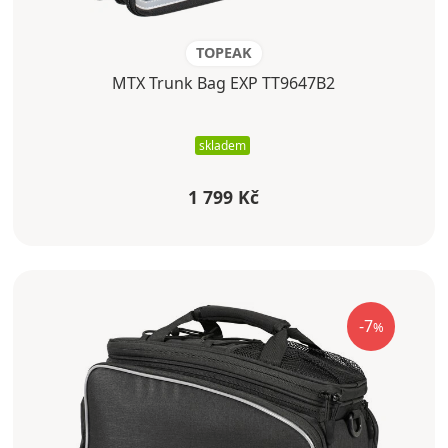
TOPEAK
MTX Trunk Bag EXP TT9647B2
skladem
1 799 Kč
-7
%