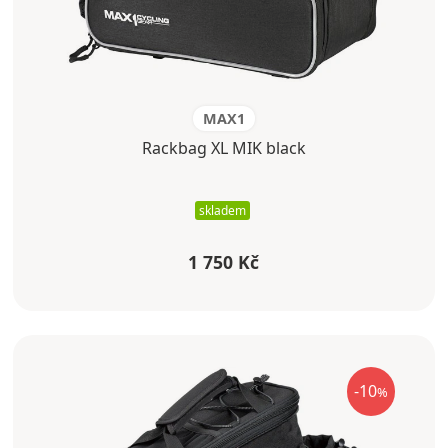
MAX1
Rackbag XL MIK black
skladem
1 750 Kč
-10
%