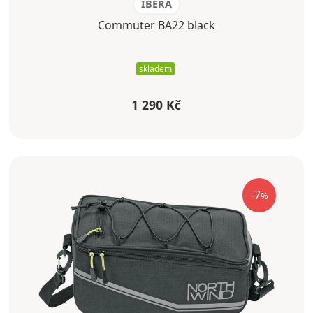
IBERA
Commuter BA22 black
skladem
1 290 Kč
-7
%