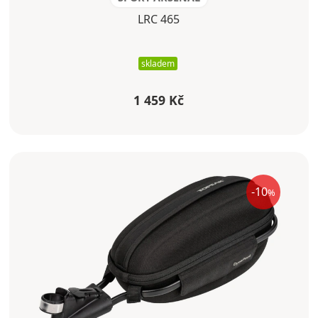
LRC 465
skladem
1 459 Kč
-10
%