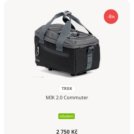
-8
%
TREK
MIK 2.0 Commuter
skladem
2 750 Kč