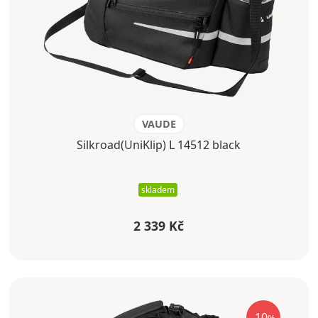
VAUDE
Silkroad(UniKlip) L 14512 black
skladem
2 339 Kč
-10