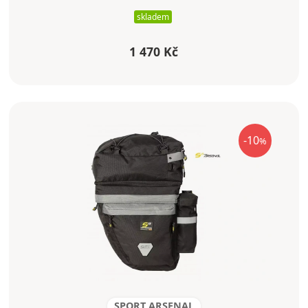
skladem
1 470 Kč
-10
%
SPORT ARSENAL