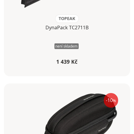
TOPEAK
DynaPack TC2711B
není skladem
1 439 Kč
-10
%