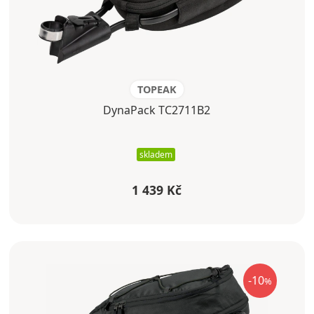
TOPEAK
DynaPack TC2711B2
skladem
1 439 Kč
-10
%