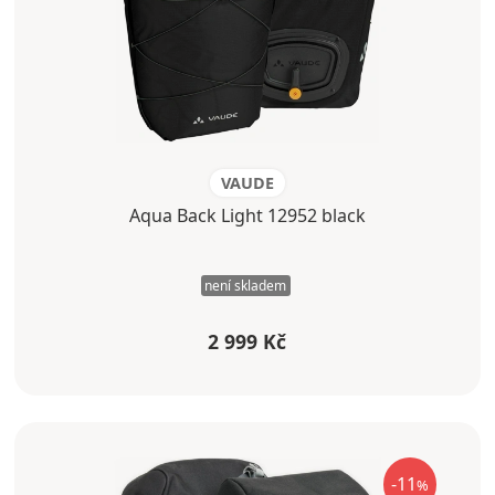
VAUDE
Aqua Back Light 12952 black
není skladem
2 999 Kč
-11
%