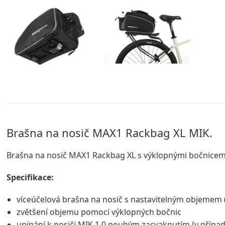
Brašna na nosič MAX1 Rackbag XL MIK.
Brašna na nosič MAX1 Rackbag XL s výklopnými bočnicem
Specifikace:
víceúčelová brašna na nosič s nastavitelným objemem 
zvětšení objemu pomocí výklopných bočnic
upínání k nosiči MIK 1.0 pouhým zacvaknutím (v přípa