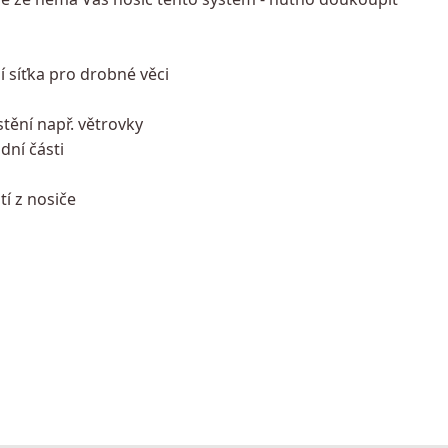
í síťka pro drobné věci
tění např. větrovky
adní části
tí z nosiče