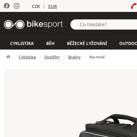
CZK
|
EUR
CYKLISTIKA
BĚH
BĚŽECKÉ LYŽOVÁNÍ
OUTDO
Cyklistika
Doplňky
Brašny
Na nosič