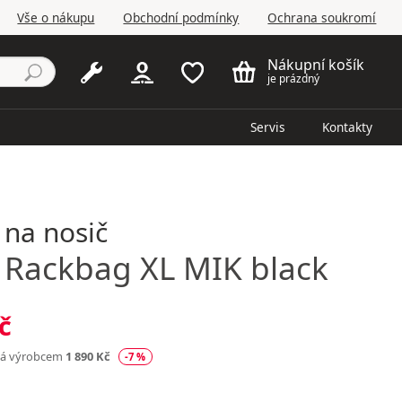
Vše o nákupu
Obchodní podmínky
Ochrana soukromí
Nákupní košík
je prázdný
Servis
Kontakty
 na nosič
Rackbag XL MIK black
č
ná výrobcem
1 890 Kč
-7 %