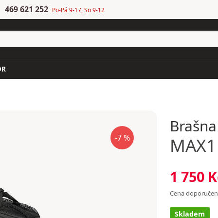
469 621 252
Po-Pá 9-17, So 9-12
OR
Brašna
-7 %
MAX1
1 750 K
Cena doporuče
Skladem