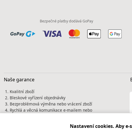
Bezpečné platby dodává GoPay
Naše garance
Kvalitní zboží
Bleskové vyřízení objednávky
Bezproblémová výměna nebo vrácení zboží
Rychlá a věcná komunikace e-mailem nebo
telefonicky
Tisíce spokojených zákazníků jsou naší
Nastavení cookies. Aby e-
nejlepší vizitkou. Prověřte si nás před