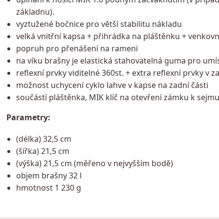
základnu).
vyztužené bočnice pro větší stabilitu nákladu
velká vnitřní kapsa + přihrádka na pláštěnku + venkovn
popruh pro přenášení na rameni
na víku brašny je elastická stahovatelná guma pro umís
reflexní prvky viditelné 360st. + extra reflexní prvky v z
možnost uchycení cyklo lahve v kapse na zadní části
součástí pláštěnka, MIK klíč na otevření zámku k sejmu
Parametry:
(délka) 32,5 cm
(šířka) 21,5 cm
(výška) 21,5 cm (měřeno v nejvyšším bodě)
objem brašny 32 l
hmotnost 1 230 g