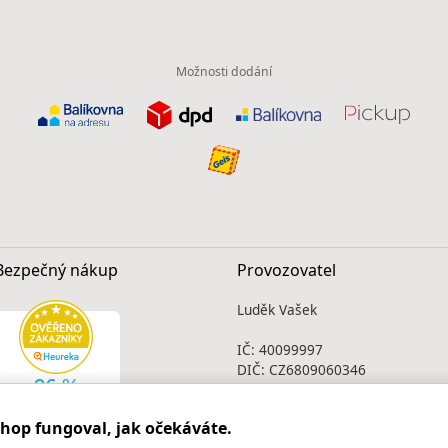
Možnosti dodání
Bezpečný nákup
Provozovatel
Luděk Vašek
IČ: 40099997
DIČ: CZ6809060346
Infolinka
shop fungoval, jak očekáváte.
Po - Pá 9.00 - 17.00