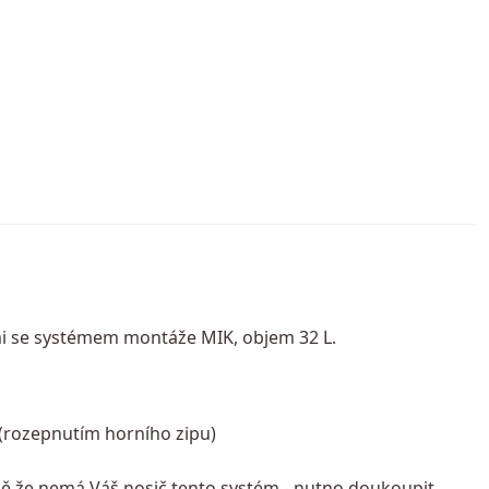
i se systémem montáže MIK, objem 32 L.
(rozepnutím horního zipu)
dě že nemá Váš nosič tento systém - nutno doukoupit