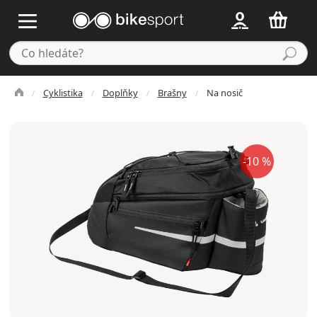
Cyklistika
Doplňky
Brašny
Na nosič
-10 %