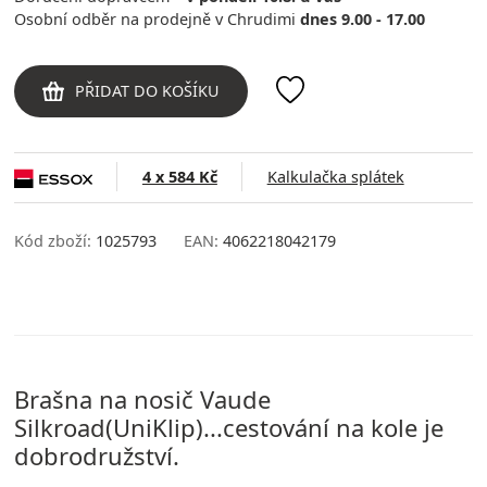
Osobní odběr na prodejně v Chrudimi
dnes 9.00 - 17.00
PŘIDAT DO KOŠÍKU
4 x 584 Kč
Kalkulačka splátek
Kód zboží:
1025793
EAN:
4062218042179
Brašna na nosič Vaude
Silkroad(UniKlip)...cestování na kole je
dobrodružství.