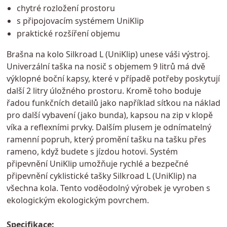
chytré rozložení prostoru
s připojovacím systémem UniKlip
praktické rozšíření objemu
Brašna na kolo Silkroad L (UniKlip) unese váši výstroj.
Univerzální taška na nosič s objemem 9 litrů má dvě
výklopné boční kapsy, které v případě potřeby poskytují
další 2 litry úložného prostoru. Kromě toho boduje
řadou funkčních detailů jako například síťkou na náklad
pro další vybavení (jako bunda), kapsou na zip v klopě
víka a reflexními prvky. Dalším plusem je odnímatelný
ramenní popruh, který promění tašku na tašku přes
rameno, když budete s jízdou hotovi. Systém
připevnění UniKlip umožňuje rychlé a bezpečné
připevnění cyklistické tašky Silkroad L (UniKlip) na
všechna kola. Tento voděodolný výrobek je vyroben s
ekologickým ekologickým povrchem.
Specifikace: