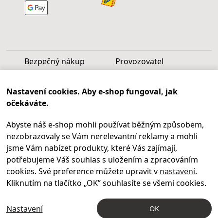
Bezpečný nákup
Provozovatel
Luděk Vašek
Nastavení cookies. Aby e-shop fungoval, jak
IČ: 40099997
očekáváte.
DIČ: CZ6809060346
Abyste náš e-shop mohli používat běžným způsobem,
Infolinka
nezobrazovaly se Vám nerelevantní reklamy a mohli
Po - Pá 9.00 - 17.00
jsme Vám nabízet produkty, které Vás zajímají,
+420
469 621 252
potřebujeme Váš souhlas s uložením a zpracováním
Kontakty
cookies. Své preference můžete upravit v
nastavení
.
Kariéra
Kliknutím na tlačítko „OK
” souhlasíte se všemi cookies.
Nastavení
OK
© 2004 – 2026