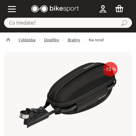
Cyklistika
Doplňky
Brašny
Na nosič
-10 %