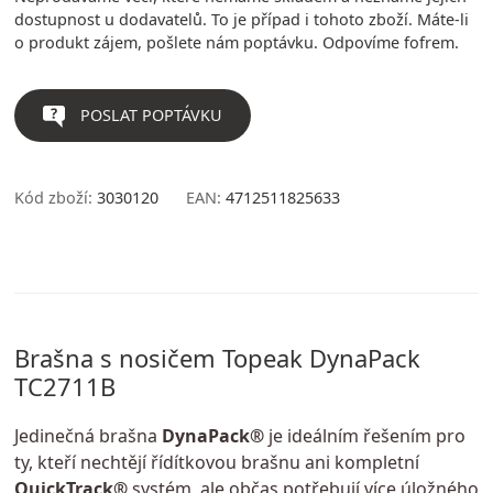
dostupnost u dodavatelů. To je případ i tohoto zboží. Máte-li
o produkt zájem, pošlete nám poptávku. Odpovíme fofrem.
POSLAT POPTÁVKU
Kód zboží:
3030120
EAN:
4712511825633
Brašna s nosičem Topeak DynaPack
TC2711B
Jedinečná brašna
DynaPack®
je ideálním řešením pro
ty, kteří nechtějí řídítkovou brašnu ani kompletní
QuickTrack®
systém, ale občas potřebují více úložného