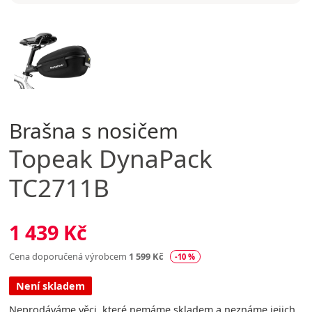
Brašna s nosičem
Topeak
DynaPack
TC2711B
1 439 Kč
Cena doporučená výrobcem
1 599 Kč
-10 %
Není skladem
Neprodáváme věci, které nemáme skladem a neznáme jejich