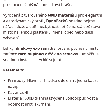
prostoru než běžná podsedlová brašna.
Vyrobená z tvarovaného
600D materiálu
pro elegantní
a aerodynamický profil,
DynaPack®
snadno pojme
nářadí, duše a další nezbytnosti, přičemž stále zůstává
místo na lehkou pláštěnku, menší oběd nebo další
vybavení.
Lehký
hliníkový exo-rám
drží brašnu pevně na místě,
zatímco
rychloupínací držák na sedlovku
umožňuje
snadnou instalaci i rychlé sejmutí.
Parametry:
Přihrádky: Hlavní přihrádka s dělením, Jedna kapsa
na zip
Kapacita: 4l
Materiál: 600D tkanina (zvýšená vodoodpudivost a
odolnost proti skvrnám)