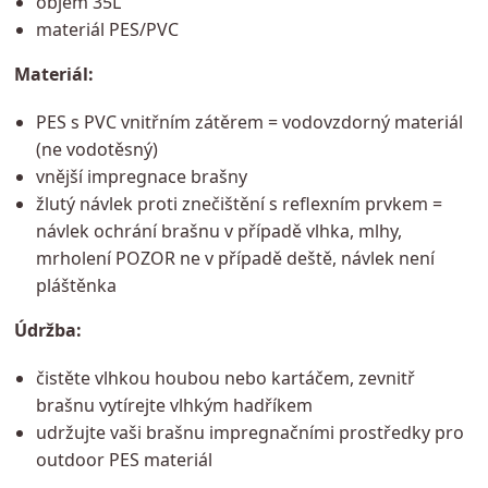
objem 35L
materiál PES/PVC
Materiál:
PES s PVC vnitřním zátěrem = vodovzdorný materiál
(ne vodotěsný)
vnější impregnace brašny
žlutý návlek proti znečištění s reflexním prvkem =
návlek ochrání brašnu v případě vlhka, mlhy,
mrholení POZOR ne v případě deště, návlek není
pláštěnka
Údržba:
čistěte vlhkou houbou nebo kartáčem, zevnitř
brašnu vytírejte vlhkým hadříkem
udržujte vaši brašnu impregnačními prostředky pro
outdoor PES materiál