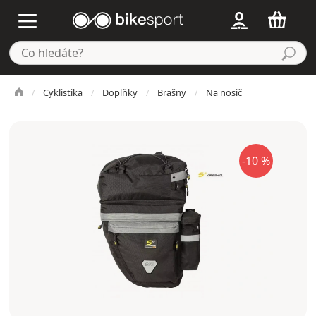
Cyklistika
Doplňky
Brašny
Na nosič
-10 %