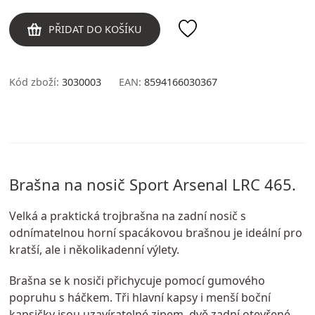
PŘIDAT DO KOŠÍKU
Kód zboží:
3030003
EAN:
8594166030367
Brašna na nosič Sport Arsenal LRC 465.
Velká a praktická trojbrašna na zadní nosič s
odnímatelnou horní spacákovou brašnou je ideální pro
kratší, ale i několikadenní výlety.
Brašna se k nosiči přichycuje pomocí gumového
popruhu s háčkem. Tři hlavní kapsy i menší boční
kapsičky jsou uzavíratelné zipem, dvě zadní otevřené