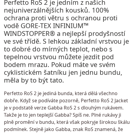
Perfetto RoS 2 je jedním z našich
nejuniverzálnějších kousků. 100%
ochrana proti větru s ochranou proti
vodě GORE-TEX INFINIUM™
WINDSTOPPER® a nejlepší prodyšností
ve své třídě. S lehkou základní vrstvou je
to dobré do mírných teplot, nebo s
tepelnou vrstvou můžete jezdit pod
bodem mrazu. Pokud máte ve svém
cyklistickém šatníku jen jednu bundu,
měla by to být tato.
Perfetto RoS 2 je jediná bunda, která dělá všechno
dobře. Když se podíváte pozorně, Perfetto RoS 2 Jacket
je v podstatě verze Gabba RoS 2 s dlouhým rukávem.
Takže je to jen teplejší Gabba? Spíš ne. Plné rukávy ji
plně promění v bundu, která však pokryje širokou škálu
podmínek. Stejně jako Gabba, znak RoS znamená, že