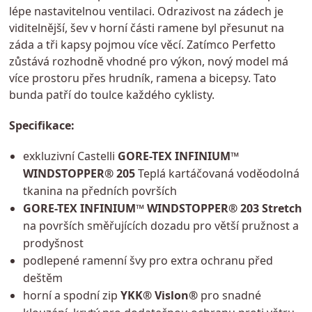
lépe nastavitelnou ventilaci. Odrazivost na zádech je
viditelnější, šev v horní části ramene byl přesunut na
záda a tři kapsy pojmou více věcí. Zatímco Perfetto
zůstává rozhodně vhodné pro výkon, nový model má
více prostoru přes hrudník, ramena a bicepsy. Tato
bunda patří do toulce každého cyklisty.
Specifikace:
exkluzivní Castelli
GORE-TEX INFINIUM™
WINDSTOPPER® 205
Teplá kartáčovaná voděodolná
tkanina na předních površích
GORE-TEX INFINIUM™ WINDSTOPPER® 203 Stretch
na površích směřujících dozadu pro větší pružnost a
prodyšnost
podlepené ramenní švy pro extra ochranu před
deštěm
horní a spodní zip
YKK® Vislon®
pro snadné