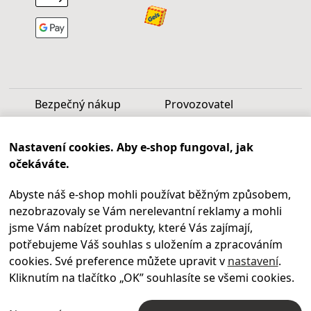
Bezpečný nákup
Provozovatel
Luděk Vašek
Nastavení cookies. Aby e-shop fungoval, jak
IČ: 40099997
očekáváte.
DIČ: CZ6809060346
Abyste náš e-shop mohli používat běžným způsobem,
Infolinka
nezobrazovaly se Vám nerelevantní reklamy a mohli
Po - Pá 9.00 - 17.00
jsme Vám nabízet produkty, které Vás zajímají,
+420
469 621 252
potřebujeme Váš souhlas s uložením a zpracováním
Kontakty
cookies. Své preference můžete upravit v
nastavení
.
Kariéra
Kliknutím na tlačítko „OK
” souhlasíte se všemi cookies.