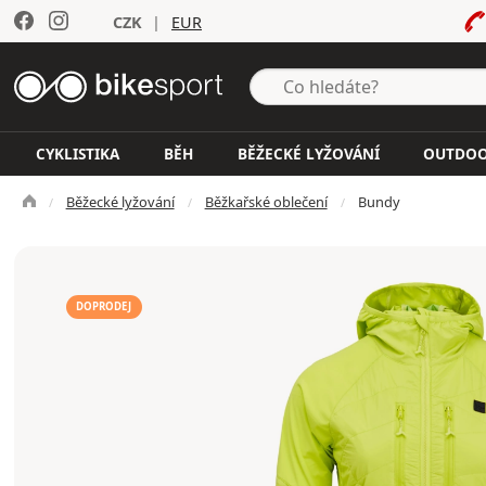
CZK
|
EUR
CYKLISTIKA
BĚH
BĚŽECKÉ LYŽOVÁNÍ
OUTDO
Běžecké lyžování
Běžkařské oblečení
Bundy
DOPRODEJ