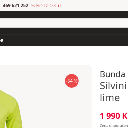
469 621 252
Po-Pá 9-17, So 9-12
OR
Bunda
-54 %
Silvini
lime
1 990 K
Cena doporuče