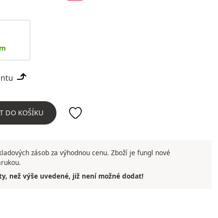
em
iantu
T DO KOŠÍKU
ladových zásob za výhodnou cenu. Zboží je fungl nové
árukou.
ty, než výše uvedené, již není možné dodat!