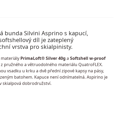
 bunda Silvini Asprino s kapucí,
oftshellový díl je zateplený
hní vrstva pro skialpinisty.
 materiály
PrimaLoft® Silver 40g
a
Softshell w-proof
ny z pružného a větruodolného materiálu QuatroFLEX.
ou vsadku u krku a dvě přední zipové kapsy na pásy,
sazeným batohem. Kapuce není odnímatelná. Aspirino je
v skialpová dobrodružství.