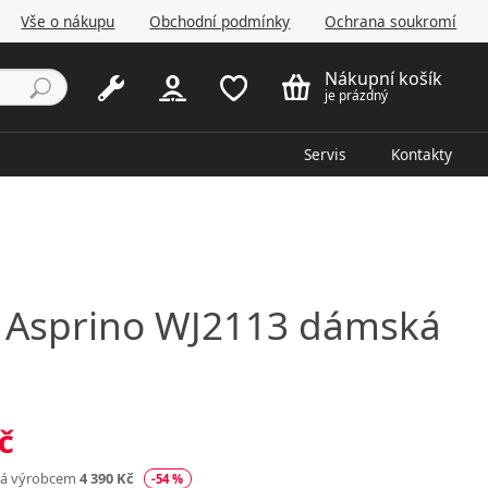
Vše o nákupu
Obchodní podmínky
Ochrana soukromí
Nákupní košík
je prázdný
Servis
Kontakty
Asprino WJ2113 dámská
č
ná výrobcem
4 390 Kč
-54 %