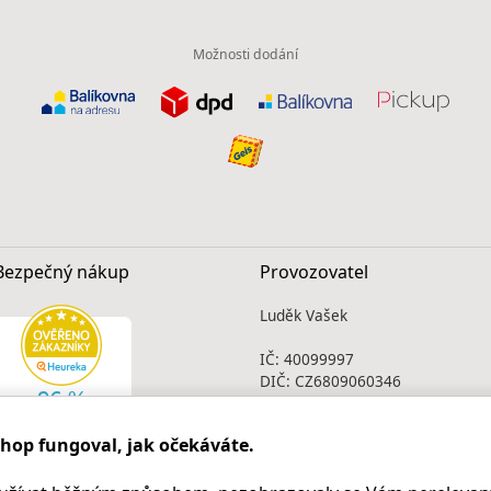
Možnosti dodání
Bezpečný nákup
Provozovatel
Luděk Vašek
IČ: 40099997
DIČ: CZ6809060346
Infolinka
shop fungoval, jak očekáváte.
Po - Pá 9.00 - 17.00
+420
469 621 252