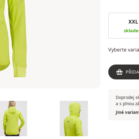
XXL
sklad
Vyberte var
PŘIDA
Doprodej sk
a s plnou z
Jiné varian