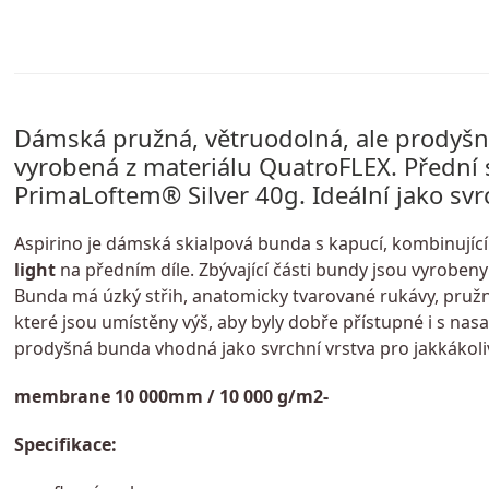
Dámská pružná, větruodolná, ale prodyšná
vyrobená z materiálu QuatroFLEX. Přední s
PrimaLoftem® Silver 40g. Ideální jako svrc
Aspirino je dámská skialpová bunda s kapucí, kombinující
light
na předním díle. Zbývající části bundy jsou vyrobe
Bunda má úzký střih, anatomicky tvarované rukávy, pružn
které jsou umístěny výš, aby byly dobře přístupné i s na
prodyšná bunda vhodná jako svrchní vrstva pro jakkákoli
membrane 10 000mm / 10 000 g/m2-
Specifikace: