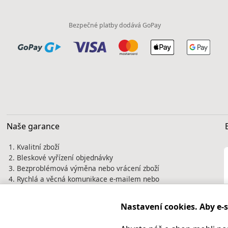
Bezpečné platby dodává GoPay
Naše garance
Kvalitní zboží
Bleskové vyřízení objednávky
Bezproblémová výměna nebo vrácení zboží
Rychlá a věcná komunikace e-mailem nebo
telefonicky
Tisíce spokojených zákazníků jsou naší
Nastavení cookies. Aby e-
nejlepší vizitkou. Prověřte si nás před
nákupem na
Heureka.cz