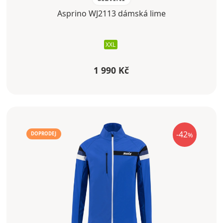
Asprino WJ2113 dámská lime
XXL
1 990 Kč
-42
%
DOPRODEJ