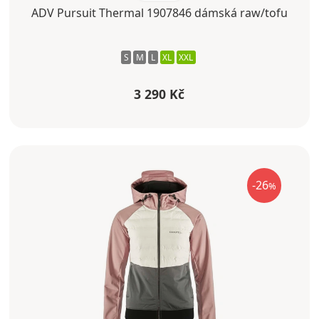
ADV Pursuit Thermal 1907846 dámská raw/tofu
S
M
L
XL
XXL
3 290 Kč
-26
%