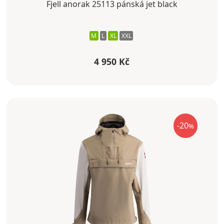
Fjell anorak 25113 pánská jet black
M
L
XL
XXL
4 950 Kč
-20
%