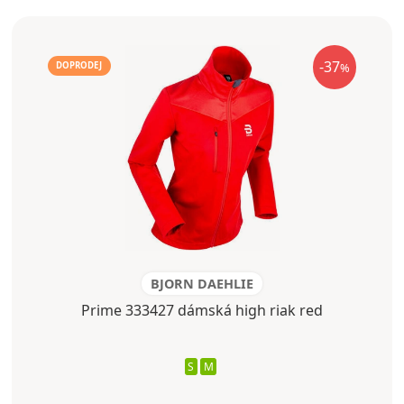
-37
%
DOPRODEJ
BJORN DAEHLIE
Prime 333427 dámská high riak red
S
M