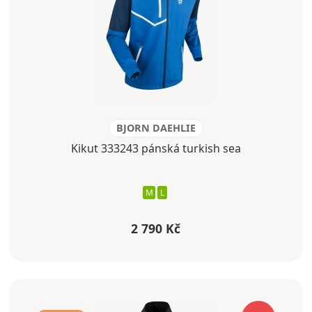
BJORN DAEHLIE
Kikut 333243 pánská turkish sea
M
L
2 790 Kč