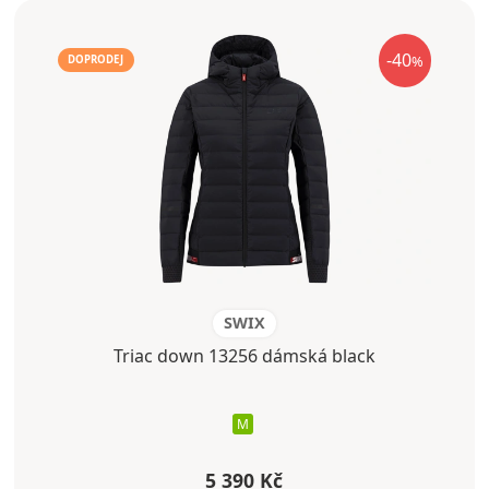
-40
%
DOPRODEJ
SWIX
Triac down 13256 dámská black
M
5 390 Kč