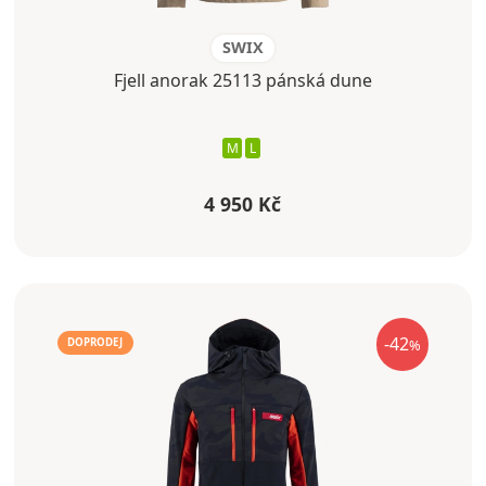
SWIX
Fjell anorak 25113 pánská dune
M
L
4 950 Kč
-42
%
DOPRODEJ