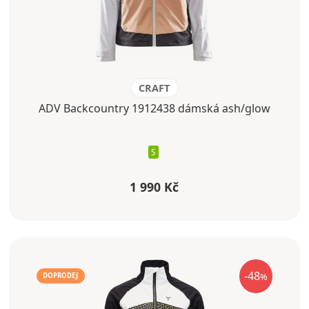
CRAFT
ADV Backcountry 1912438 dámská ash/glow
S
1 990 Kč
-48
%
DOPRODEJ