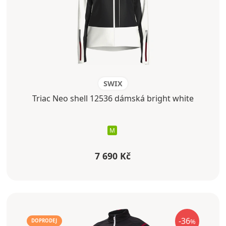
SWIX
Triac Neo shell 12536 dámská bright white
M
7 690 Kč
-36
%
DOPRODEJ