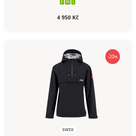
S
M
L
4 950 Kč
-20
%
SWIX