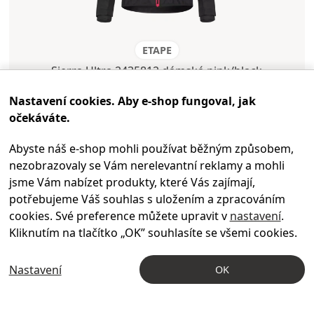
ETAPE
Sierra Ultra 2435812 dámská pink/black
Nastavení cookies. Aby e-shop fungoval, jak
L
očekáváte.
Abyste náš e-shop mohli používat běžným způsobem,
1 590 Kč
nezobrazovaly se Vám nerelevantní reklamy a mohli
jsme Vám nabízet produkty, které Vás zajímají,
potřebujeme Váš souhlas s uložením a zpracováním
cookies. Své preference můžete upravit v
nastavení
.
Kliknutím na tlačítko „OK
” souhlasíte se všemi cookies.
-60
%
DOPRODEJ
Nastavení
OK