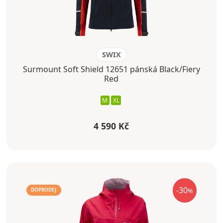
SWIX
Surmount Soft Shield 12651 pánská Black/Fiery
Red
M
XL
4 590 Kč
-30
%
DOPRODEJ