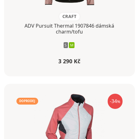
CRAFT
ADV Pursuit Thermal 1907846 dámská
charm/tofu
S
M
3 290 Kč
-34
%
DOPRODEJ