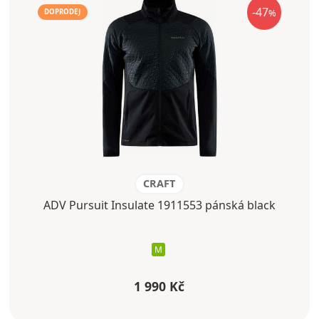
-47
%
DOPRODEJ
CRAFT
ADV Pursuit Insulate 1911553 pánská black
M
1 990 Kč