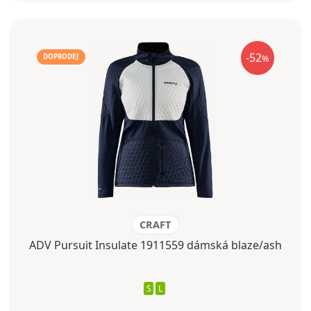
-52
%
DOPRODEJ
CRAFT
ADV Pursuit Insulate 1911559 dámská blaze/ash
S
L