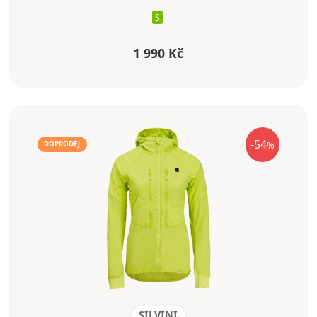
S
1 990 Kč
-54
%
DOPRODEJ
SILVINI