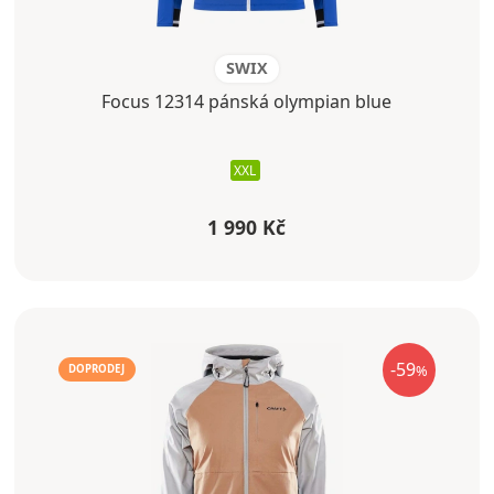
SWIX
Focus 12314 pánská olympian blue
XXL
1 990 Kč
-59
%
DOPRODEJ