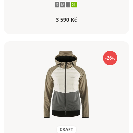
S
M
L
XL
3 590 Kč
-26
%
CRAFT