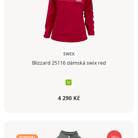
SWIX
Blizzard 25116 dámská swix red
M
4 290 Kč
-36
DOPRODEJ