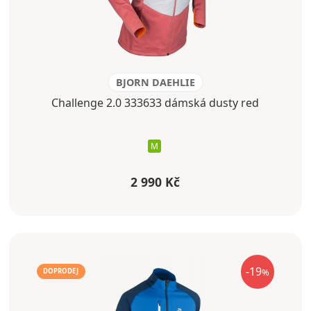
BJORN DAEHLIE
Challenge 2.0 333633 dámská dusty red
M
2 990 Kč
-19
%
DOPRODEJ