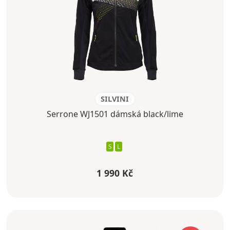
SILVINI
Serrone WJ1501 dámská black/lime
S
L
1 990 Kč