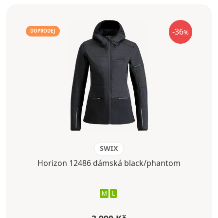
-36
%
DOPRODEJ
SWIX
Horizon 12486 dámská black/phantom
M
L