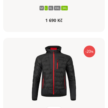
M
L
XL
XXL
3XL
1 690 Kč
-20
%