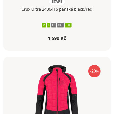
ETAPE
Crux Ultra 2436415 pánská black/red
M
L
XL
XXL
3XL
1 590 Kč
-20
%