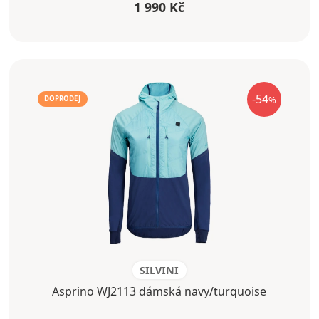
1 990 Kč
-54
%
DOPRODEJ
SILVINI
Asprino WJ2113 dámská navy/turquoise