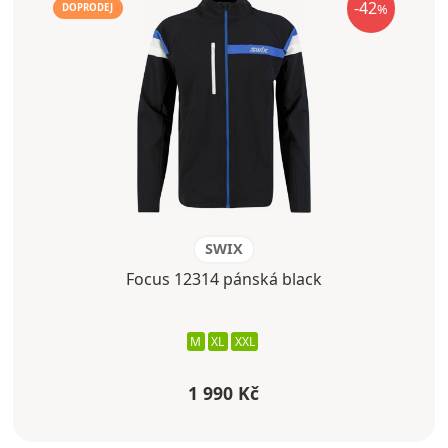
-42
%
DOPRODEJ
SWIX
Focus 12314 pánská black
M
XL
XXL
1 990 Kč