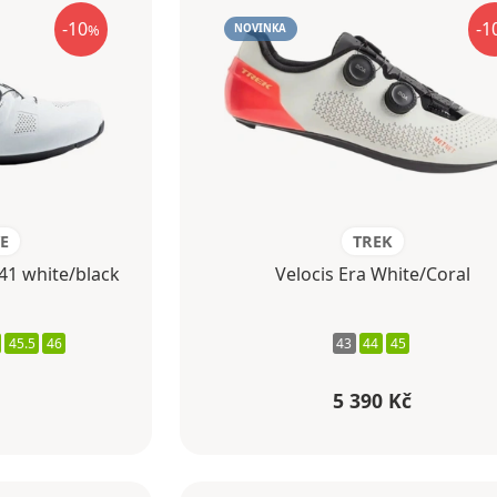
-10
-1
%
NOVINKA
E
TREK
41 white/black
Velocis Era White/Coral
45.5
46
43
44
45
5 390 Kč