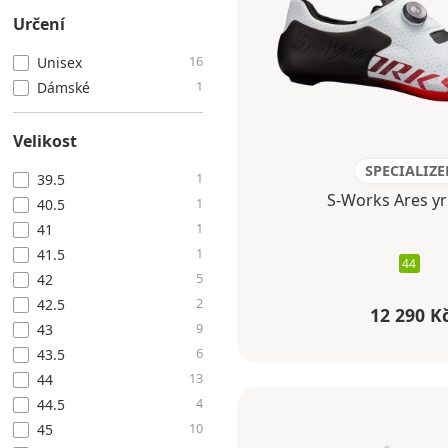
Určení
16
Unisex
1
Dámské
Velikost
SPECIALIZE
1
39.5
S-Works Ares yr
1
40.5
1
41
1
41.5
44
5
42
2
42.5
12 290 K
9
43
6
43.5
13
44
4
44.5
10
45