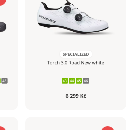
SPECIALIZED
Torch 3.0 Road New white
48
43
44
45
46
6 299 Kč