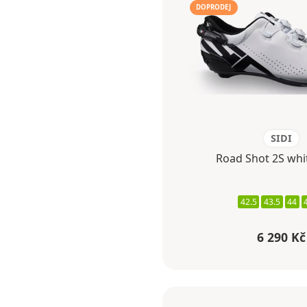
DOPRODEJ
SIDI
Road Shot 2S whi
42.5
43.5
44
6 290 Kč