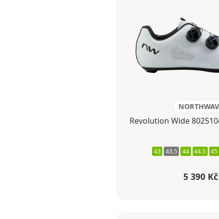
NORTHWAV
Revolution Wide 802510
43
43.5
44
44.5
45
5 390 Kč