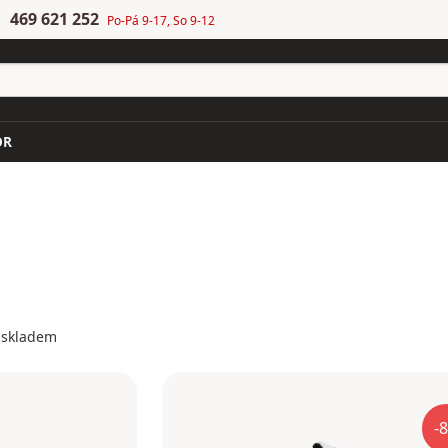
469 621 252
Po-Pá 9-17, So 9-12
OR
 skladem
-8