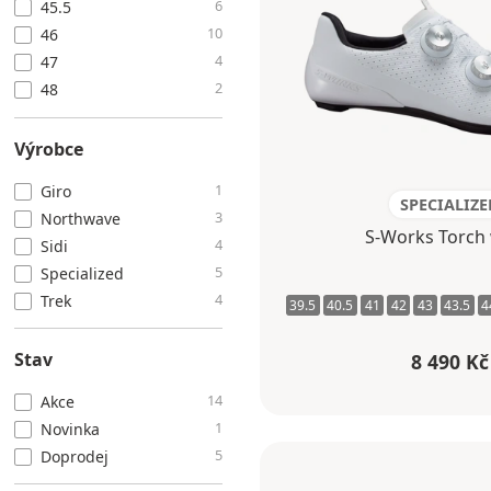
6
45.5
10
46
4
47
2
48
Výrobce
1
Giro
SPECIALIZE
3
Northwave
S-Works Torch 
4
Sidi
5
Specialized
4
Trek
39.5
40.5
41
42
43
43.5
4
Stav
8 490 Kč
14
Akce
1
Novinka
5
Doprodej