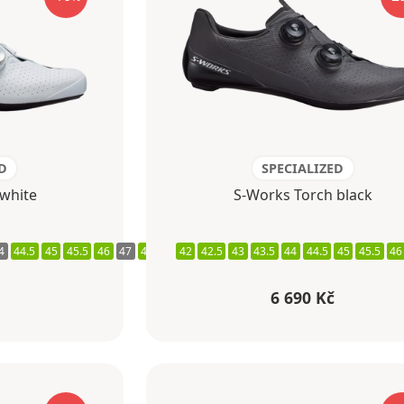
D
SPECIALIZED
white
S-Works Torch black
4
44.5
45
45.5
46
47
48
42
42.5
43
43.5
44
44.5
45
45.5
46
6 690 Kč