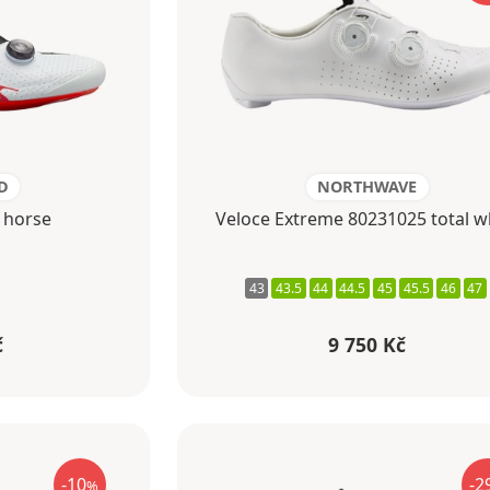
D
NORTHWAVE
 horse
Veloce Extreme 80231025 total w
43
43.5
44
44.5
45
45.5
46
47
č
9 750 Kč
-10
-2
%