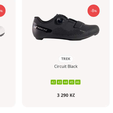
-8
%
%
TREK
Circuit Black
42
43
44
45
46
3 290 Kč