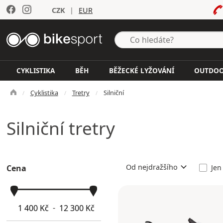
CZK
|
EUR
CYKLISTIKA
BĚH
BĚŽECKÉ LYŽOVÁNÍ
OUTDO
Cyklistika
Tretry
Silniční
Silniční tretry
Od nejdražšího
Jen
Cena
-