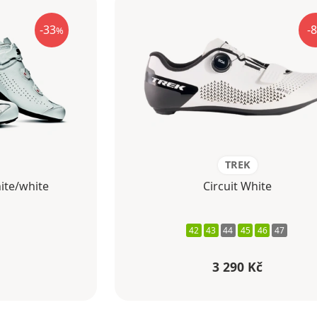
-33
-8
%
TREK
ite/white
Circuit White
42
43
44
45
46
47
3 290 Kč