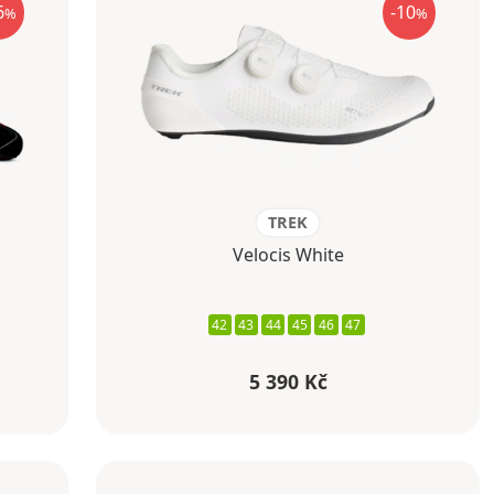
6
-10
%
%
TREK
Velocis White
42
43
44
45
46
47
5 390 Kč