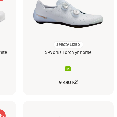
SPECIALIZED
hite
S-Works Torch yr horse
44
9 490 Kč
9
%