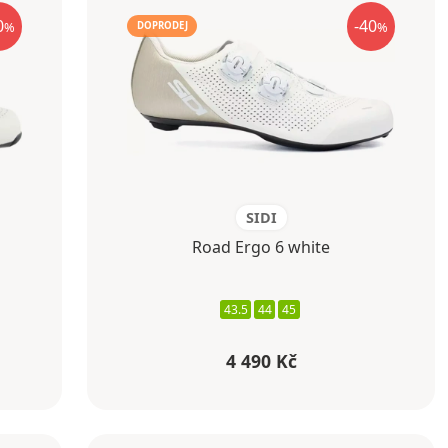
0
-40
%
%
DOPRODEJ
SIDI
Road Ergo 6 white
43.5
44
45
4 490 Kč