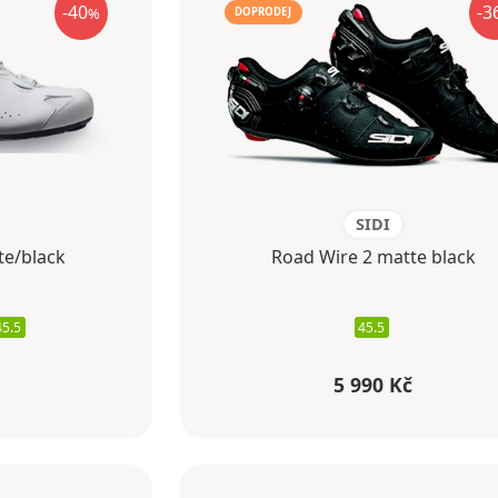
-40
-3
%
DOPRODEJ
SIDI
te/black
Road Wire 2 matte black
45.5
45.5
5 990 Kč