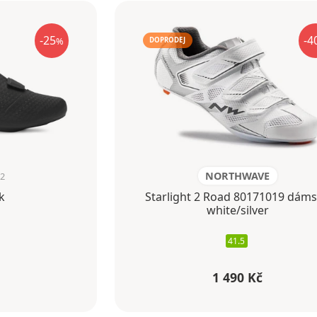
-25
-4
%
DOPRODEJ
NORTHWAVE
22
k
Starlight 2 Road 80171019 dám
white/silver
41.5
1 490 Kč