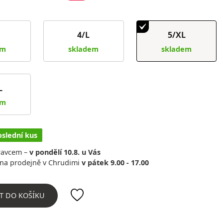
4/L
5/XL
em
skladem
skladem
L
em
oslední kus
ravcem –
v pondělí 10.8. u Vás
na prodejně v Chrudimi
v pátek 9.00 - 17.00
T DO KOŠÍKU