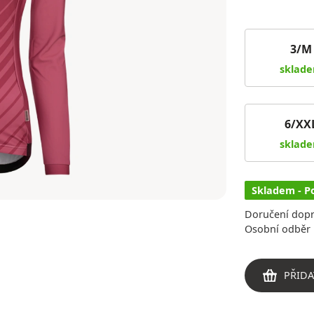
3/M
sklad
6/XX
sklad
Skladem - P
Doručení dop
Osobní odběr 
PŘIDA