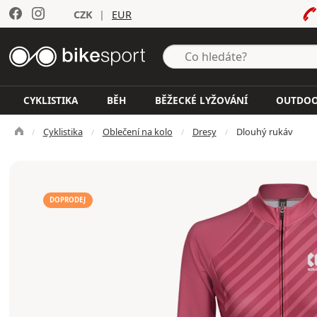
CZK
|
EUR
CYKLISTIKA
BĚH
BĚŽECKÉ LYŽOVÁNÍ
OUTDO
Cyklistika
Oblečení na kolo
Dresy
Dlouhý rukáv
DOPRODEJ