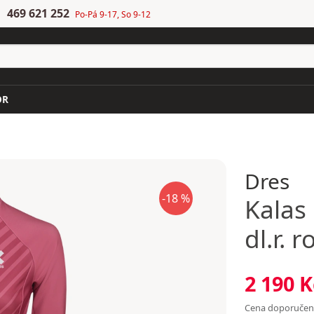
469 621 252
Po-Pá 9-17, So 9-12
OR
Dres
-18 %
Kalas
dl.r. 
2 190 K
Cena doporuče