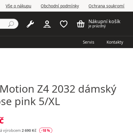
Vše o nákupu
Obchodní podmínky
Ochrana soukromí
Nákupní košík
je prázdný
Servis
Kontakty
Motion Z4 2032 dámský
rose pink 5/XL
č
ná výrobcem
2 690 Kč
-18 %