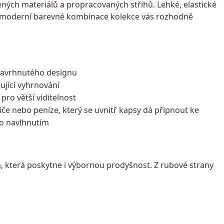
ých materiálů a propracovaných střihů. Lehké, elastické
o moderní barevné kombinace kolekce vás rozhodně
u navrhnutého designu
jící vyhrnování
pro větší viditelnost
íče nebo peníze, který se uvnitř kapsy dá připnout ke
bo navlhnutím
ra, která poskytne i výbornou prodyšnost. Z rubové strany