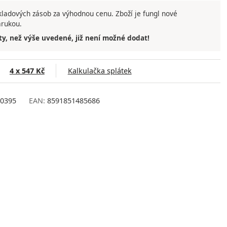
ladových zásob za výhodnou cenu. Zboží je fungl nové
árukou.
ty, než výše uvedené, již není možné dodat!
4 x 547 Kč
Kalkulačka splátek
0395
EAN:
8591851485686