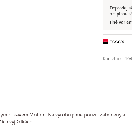
Doprodej sk
a s plnou z
Jiné varian
Kód zboží:
104
uhým rukávem Motion. Na výrobu jsme použili zateplený a
šich vyjížďkách.