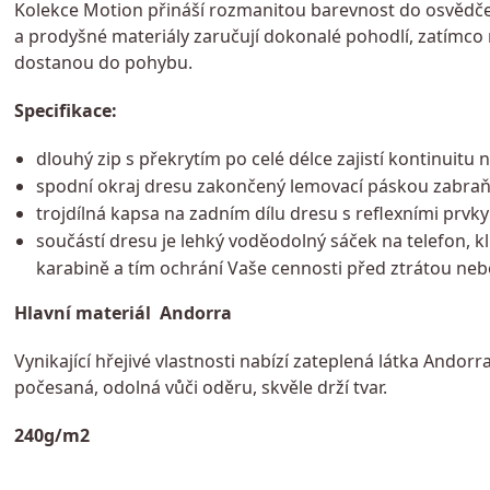
Kolekce Motion přináší rozmanitou barevnost do osvědčen
a prodyšné materiály zaručují dokonalé pohodlí, zatímc
dostanou do pohybu.
Specifikace:
dlouhý zip s překrytím po celé délce zajistí kontinuit
spodní okraj dresu zakončený lemovací páskou zabraňu
trojdílná kapsa na zadním dílu dresu s reflexními prvky 
součástí dresu je lehký voděodolný sáček na telefon, kl
karabině a tím ochrání Vaše cennosti před ztrátou ne
Hlavní materiál Andorra
Vynikající hřejivé vlastnosti nabízí zateplená látka Andor
počesaná, odolná vůči oděru, skvěle drží tvar.
240g/m2