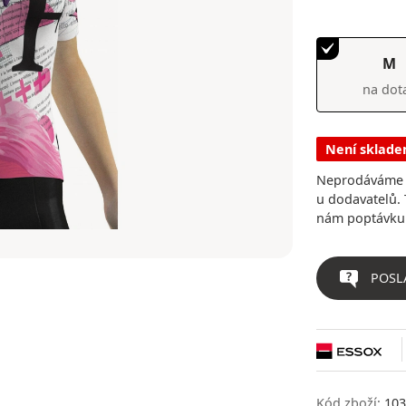
M
na dot
Není sklad
Neprodáváme v
u dodavatelů. 
nám poptávku
POSL
Kód zboží:
103