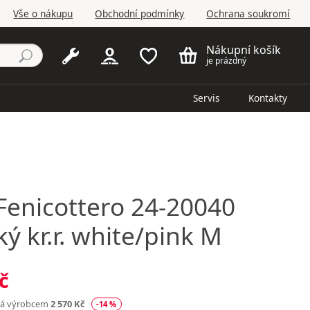
Vše o nákupu
Obchodní podmínky
Ochrana soukromí
Nákupní košík
je prázdný
Servis
Kontakty
Fenicottero 24-20040
ý kr.r. white/pink M
č
ná výrobcem
2 570 Kč
-14 %