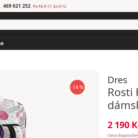
469 621 252
Po-Pá 9-17, So 9-12
OR
Dres
-14 %
Rosti
dámsk
2 190 K
Cena doporuče