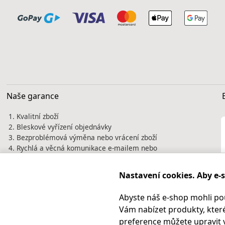
Naše garance
Kvalitní zboží
Bleskové vyřízení objednávky
Bezproblémová výměna nebo vrácení zboží
Rychlá a věcná komunikace e-mailem nebo
telefonicky
Tisíce spokojených zákazníků jsou naší
Nastavení cookies. Aby e-
nejlepší vizitkou. Prověřte si nás před
nákupem na
Heureka.cz
Abyste náš e-shop mohli po
Vám nabízet produkty, které
preference můžete upravit 