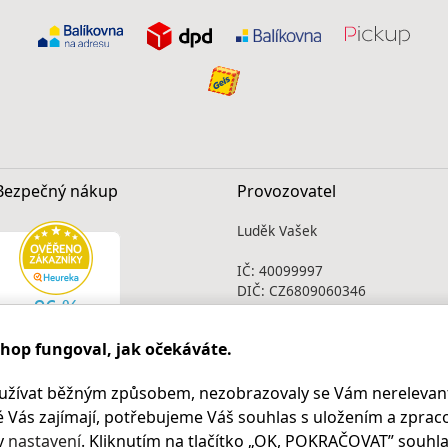
Bezpečný nákup
Provozovatel
Luděk Vašek
IČ: 40099997
DIČ: CZ6809060346
Infolinka
shop fungoval, jak očekáváte.
Po - Pá 9.00 - 17.00
+420
469 621 252
užívat běžným způsobem, nezobrazovaly se Vám nerelevant
Kontakty
 Vás zajímají, potřebujeme Váš souhlas s uložením a zprac
Kariéra
v
nastavení
. Kliknutím na tlačítko „OK
, POKRAČOVAT
” souhla