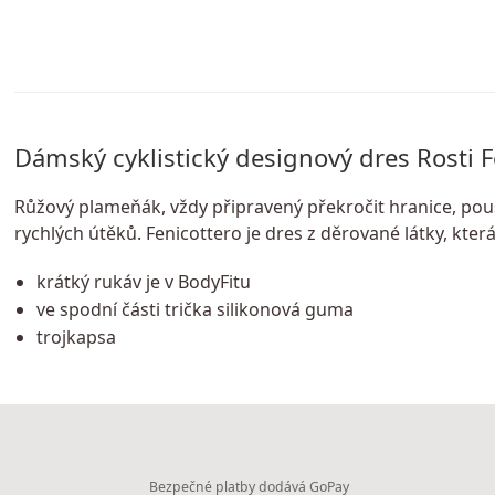
Dámský cyklistický designový dres Rosti F
Růžový plameňák, vždy připravený překročit hranice, pouš
rychlých útěků. Fenicottero je dres z děrované látky, kt
krátký rukáv je v BodyFitu
ve spodní části trička silikonová guma
trojkapsa
Bezpečné platby dodává GoPay