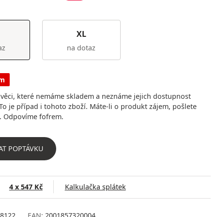
XL
az
na dotaz
em
ěci, které nemáme skladem a neznáme jejich dostupnost
To je případ i tohoto zboží. Máte-li o produkt zájem, pošlete
. Odpovíme fofrem.
AT POPTÁVKU
4 x 547 Kč
Kalkulačka splátek
8122
EAN:
2001857320004