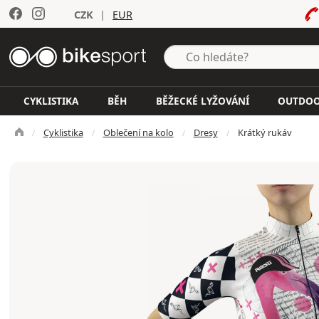
CZK
|
EUR
CYKLISTIKA
BĚH
BĚŽECKÉ LYŽOVÁNÍ
OUTDO
Cyklistika
Oblečení na kolo
Dresy
Krátký rukáv