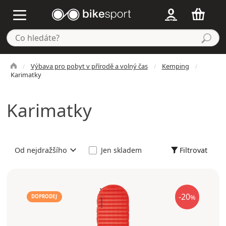
Výbava pro pobyt v přírodě a volný čas
Kemping
Karimatky
Karimatky
Filtrovat
Od nejdražšího
Jen skladem
-20
%
DOPRODEJ