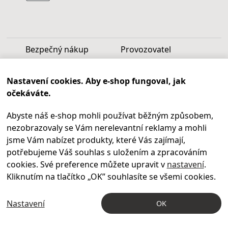
Bezpečný nákup
Provozovatel
Luděk Vašek
Nastavení cookies. Aby e-shop fungoval, jak
IČ: 40099997
očekáváte.
DIČ: CZ6809060346
Abyste náš e-shop mohli používat běžným způsobem,
Infolinka
nezobrazovaly se Vám nerelevantní reklamy a mohli
Po - Pá 9.00 - 17.00
jsme Vám nabízet produkty, které Vás zajímají,
+420
469 621 252
potřebujeme Váš souhlas s uložením a zpracováním
Kontakty
cookies. Své preference můžete upravit v
nastavení
.
Kariéra
Kliknutím na tlačítko „OK
” souhlasíte se všemi cookies.
Nastavení
OK
© 2004 – 2026