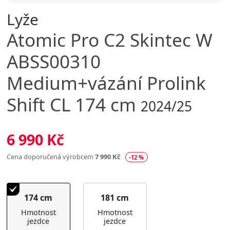
Lyže
Atomic
Pro C2 Skintec W
ABSS00310
Medium+vázání Prolink
Shift CL 174 cm
2024/25
6 990 Kč
Cena doporučená výrobcem
7 990 Kč
-12 %
174 cm
181 cm
Hmotnost
Hmotnost
jezdce
jezdce