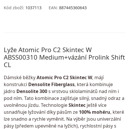
Kód zboží:
1037113
EAN:
887445360643
Lyže Atomic Pro C2 Skintec W
ABSS00310 Medium+vázání Prolink Shift
CL
Dámské běžky
Atomic Pro C2 Skintec W
, májí
konstrukci
Densolite Fiberglass
, která kombinuje
jádro
Densolite 300
s vrstvou sklolaminátů nad ním i
pod ním. Tato kombinace zajišťuje silný, snadný odraz a
uvolněnou jízdu. Technologie
Skintec
ještě více
usnadňuje lyžování díky pásům ze
100% mohéru
, které
lze snadno a rychle vyměnit. Na výběr jsou univerzální
pásy (předem upevněné na lyžích), rychlostní pásy s