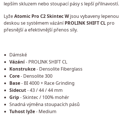
lepším skluzem nebo stoupací pásy s lepší přilnavostí.
Lyže
Atomic Pro C2 Skintec W
jsou vybaveny lepenou
deskou se systémem vázání
PROLINK SHIFT CL
pro
přesnější a efektivnější přenos síly.
Dámské
Vázání
- PROLINK SHIFT CL
Konstrukce
- Densolite Fiberglass
Core
- Densolite 300
Base
- BI 4000 + Race Grinding
Sidecut
- 43 / 44 / 44 mm
Grip
- Skintec / 100% mohér
Snadná výměna stoupacích pásů
Tuhost lyže
- Medium