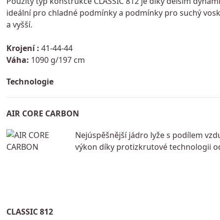
Použitý typ konstrukce CLASSIC 812 je díky delším dyna
ideální pro chladné podmínky a podmínky pro suchý vosk.
a vyšší.
Krojení :
41-44-44
Váha:
1090 g/197 cm
Technologie
AIR CORE CARBON
Nejúspěšnější jádro lyže s podílem vz
výkon díky protizkrutové technologii o
CLASSIC 812