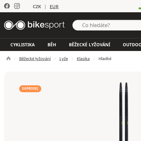
CZK
|
EUR
CYKLISTIKA
BĚH
BĚŽECKÉ LYŽOVÁNÍ
OUTDO
Běžecké lyžování
Lyže
Klasika
Hladké
DOPRODEJ