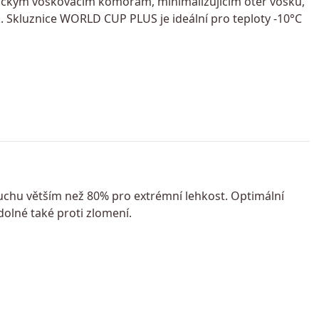
mickým voskovacím komorám, minimalizujícím otěr vosku,
 Skluznice WORLD CUP PLUS je ideální pro teploty -10°C
duchu větším než 80% pro extrémní lehkost. Optimální
dolné také proti zlomení.