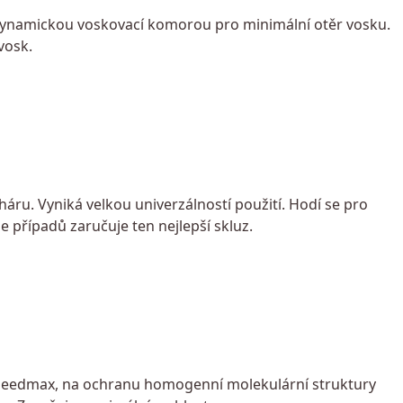
 dynamickou voskovací komorou pro minimální otěr vosku.
vosk.
áru. Vyniká velkou univerzálností použití. Hodí se pro
 případů zaručuje ten nejlepší skluz.
 Speedmax, na ochranu homogenní molekulární struktury