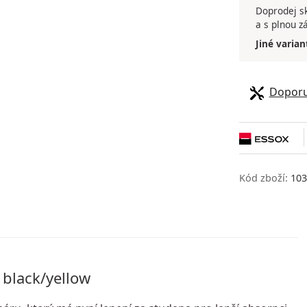
Doprodej sk
a s plnou z
Jiné varian
Doporu
Kód zboží:
103
 black/yellow