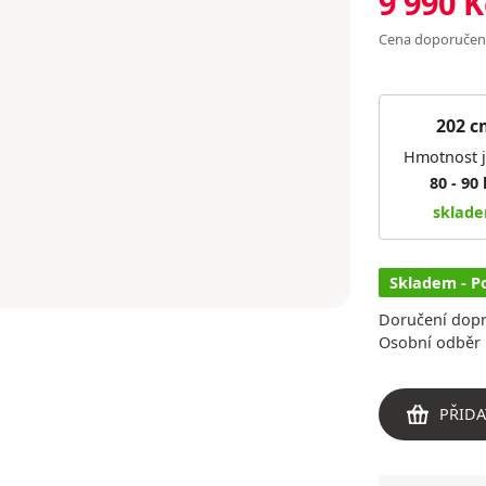
9 990 K
Cena doporuče
202 c
Hmotnost 
80 - 90
sklad
Skladem - P
Doručení dop
Osobní odběr 
PŘIDA