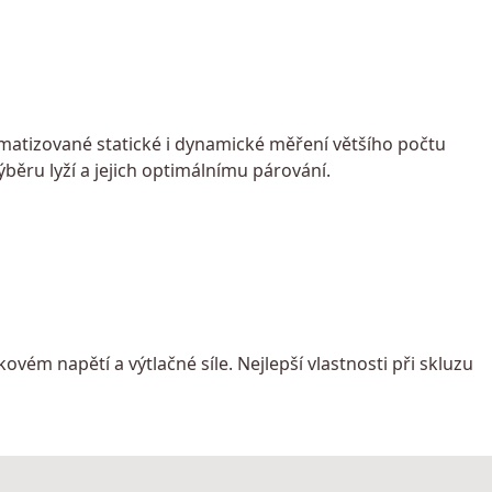
omatizované statické i dynamické měření většího počtu
ýběru lyží a jejich optimálnímu párování.
kovém napětí a výtlačné síle. Nejlepší vlastnosti při skluzu