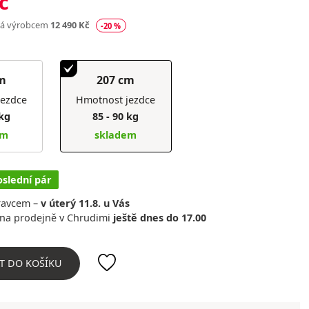
č
ná výrobcem
12 490 Kč
-20 %
m
207 cm
jezdce
Hmotnost jezdce
 kg
85 - 90 kg
em
skladem
oslední pár
ravcem –
v úterý 11.8. u Vás
na prodejně v Chrudimi
ještě dnes do 17.00
T DO KOŠÍKU