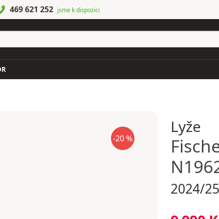
469 621 252
jsme k dispozici
OR
Lyže
-20 %
Fisch
N1962
2024/2