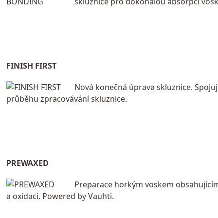
skluznice pro dokonalou absorpci vosk
FINISH FIRST
Nová konečná úprava skluznice. Spojuj
průběhu zpracovávání skluznice.
PREWAXED
Preparace horkým voskem obsahujícím fl
a oxidaci. Powered by Vauhti.