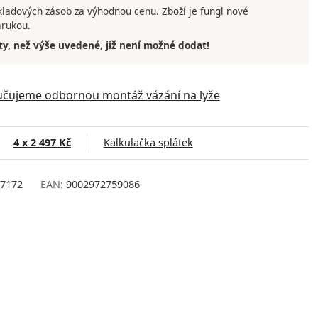
ladových zásob za výhodnou cenu. Zboží je fungl nové
árukou.
ty, než výše uvedené, již není možné dodat!
čujeme odbornou montáž vázání na lyže
4 x 2 497 Kč
Kalkulačka splátek
7172
EAN:
9002972759086