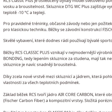
RCS Classic Plus je osvědčený bývalý model světového poh
vosku a brousitelnost. Skluznice DTG WC Plus zajišťuje vyn
teplotě -10 °C a tepleji.
Pro pravidelné tréninky, občasné závody nebo jen požitek 
pro klasickou techniku. Běžky se závodní konstrukcí FI
Skvělé vybavení, které dodnes rádi používají bývalé sport
Běžky RCS CLASSIC PLUS vznikají v nejmodernější výrobní
BONDING, tedy lepením skluznice za studena, mají tak nep
skluznice je navíc snadněji brousitelná.
Díky zcela nové vrstvě mezi skluznicí a jádrem, která pohlc
vlastnosti za všech teplotních podmínek.
Základ běžek RCS tvoří jádro AIR CORE CARBON, které ob
(Fischer Carbon Fiber) a kompozitní vrstvy. Složitá porézn