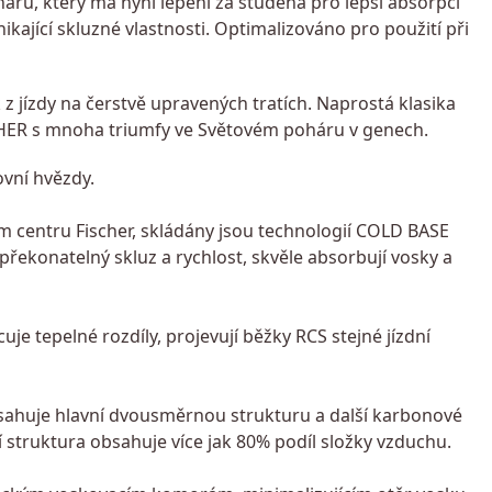
áru, který má nyní lepení za studena pro lepší absorpci
ikající skluzné vlastnosti. Optimalizováno pro použití při
z jízdy na čerstvě upravených tratích. Naprostá klasika
SCHER s mnoha triumfy ve Světovém poháru v genech.
ovní hvězdy.
m centru Fischer, skládány jsou technologií COLD BASE
řekonatelný skluz a rychlost, skvěle absorbují vosky a
uje tepelné rozdíly, projevují běžky RCS stejné jízdní
sahuje hlavní dvousměrnou strukturu a další karbonové
í struktura obsahuje více jak 80% podíl složky vzduchu.